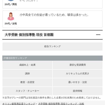
いそうだが）。
20代／男性
小中高全ての生徒が通っているため、騒音は多かった。
20代／女性
大学受験 個別指導塾 現役 首都圏
総合ランキング
評価項目別ランキング
成績向上・結果
適切な受講費用
講師
カリキュラムの充実さ
教室・自習室
通いやすさ・治安
スタッフ・チューター
提供情報
※文字がグレーの部門は当社規定の条件を満たした企業が2社未満のため発表しておりません。
オリコン顧客満足度ランキング
大学受験 個別指導塾 現役ランキング・比較