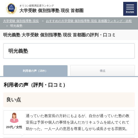
オリコン顧客満足度ランキング
大学受験 個別指導塾 現役 首都圏
大学受験 個別指導塾 現役
おすすめの大学受験 個別指導塾 現役 首都圏ランキング・比較
明光義塾
明光義塾
大学受験 個別指導塾 現役 首都圏の評判・口コミ
明光義塾
利用者の声（
18
）
得点
件
利用者の声（評判・口コミ）
良い点
通っていた教室長の方針にもよるが、自分が通っていた塾の教
室長は予算や個人の事情を汲んだカリキュラムを組んでくれて
20代／女性
助かった。一人一人の意思を尊重しながら成長させる雰囲気。