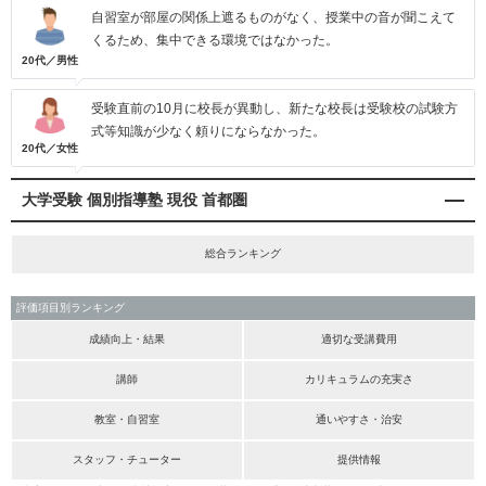
自習室が部屋の関係上遮るものがなく、授業中の音が聞こえて
くるため、集中できる環境ではなかった。
20代／男性
受験直前の10月に校長が異動し、新たな校長は受験校の試験方
式等知識が少なく頼りにならなかった。
20代／女性
大学受験 個別指導塾 現役 首都圏
総合ランキング
評価項目別ランキング
成績向上・結果
適切な受講費用
講師
カリキュラムの充実さ
教室・自習室
通いやすさ・治安
スタッフ・チューター
提供情報