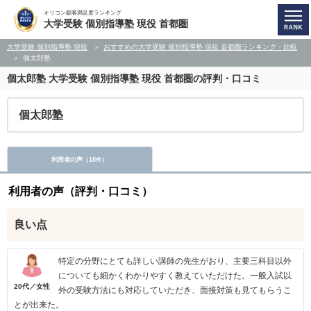
オリコン顧客満足度ランキング
大学受験 個別指導塾 現役 首都圏
大学受験 個別指導塾 現役
おすすめの大学受験 個別指導塾 現役 首都圏ランキング・比較
個太郎塾
個太郎塾
大学受験 個別指導塾 現役 首都圏の評判・口コミ
個太郎塾
利用者の声（
18
）
件
利用者の声（評判・口コミ）
良い点
特定の分野にとても詳しい講師の先生がおり、主要三科目以外
についても細かくわかりやすく教えていただけた。一般入試以
20代／女性
外の受験方法にも対応していただき、面接対策も見てもらうこ
とが出来た。