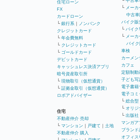
└
中古車
住宅ローン
└
メーカ
FX
中古車
カードローン
バイク販
└
銀行系
｜
ノンバンク
└
バイク
クレジットカード
└
メーカ
└
年会費無料
バイク
└
クレジットカード
車検
└
ゴールドカード
カーメン
デビットカード
カフェ
キャッシュレス決済アプリ
定額制動
暗号資産取引所
子ども写
└
現物取引（仮想通貨）
電子書籍
└
証拠金取引（仮想通貨）
電子コミ
ロボアドバイザー
└
総合型
└
オリジ
住宅
└
出版社
不動産仲介 売却
マンガア
└
マンション
｜
戸建て
｜
土地
ブランド
不動産仲介 購入
オフィス