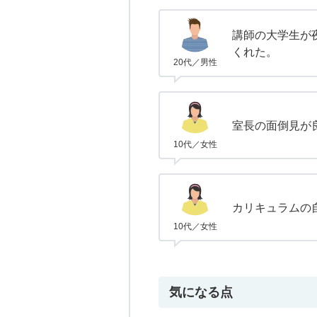
講師の大学生が
くれた。
20代／男性
室長の面倒見が
10代／女性
カリキュラムの
10代／女性
気になる点