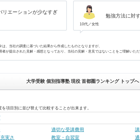
バリエーションが少なすぎ
勉強方法に対
10代／女性
タは、当社の調査に基づいた結果から作成したものとなりますが、
用者が提出された見解・感想となっており、当社の見解・意見ではないことをご理解いただ
大学受験 個別指導塾 現役 首都圏ランキング トップへ
足度を項目別に並び替えて比較することが出来ます。
グ
果
適切な受講費用
講
の充実さ
教室・自習室
通