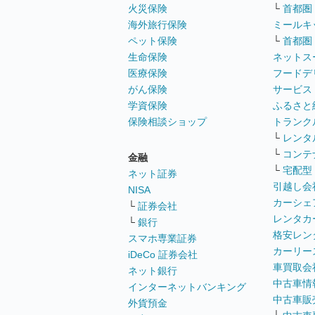
火災保険
└
首都圏
海外旅行保険
ミールキ
ペット保険
└
首都圏
生命保険
ネットス
医療保険
フードデ
がん保険
サービス
学資保険
ふるさと
保険相談ショップ
トランク
└
レンタ
└
コンテ
金融
└
宅配型
ネット証券
引越し会
NISA
カーシェ
└
証券会社
レンタカ
└
銀行
格安レン
スマホ専業証券
カーリー
iDeCo 証券会社
車買取会
ネット銀行
中古車情
インターネットバンキング
中古車販
外貨預金