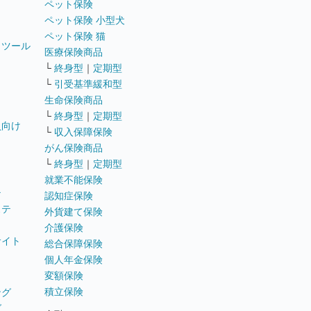
ペット保険
ペット保険 小型犬
ペット保険 猫
トツール
医療保険商品
└
終身型
｜
定期型
└
引受基準緩和型
生命保険商品
└
終身型
｜
定期型
員向け
└
収入保障保険
がん保険商品
└
終身型
｜
定期型
就業不能保険
テ
認知症保険
ステ
外貨建て保険
介護保険
サイト
総合保障保険
個人年金保険
変額保険
積立保険
ング
グ