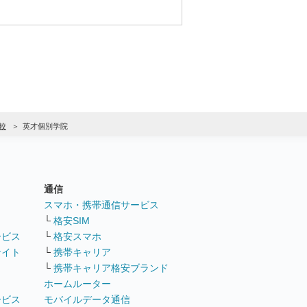
較
英才個別学院
通信
ト
スマホ・携帯通信サービス
└
格安SIM
ービス
└
格安スマホ
サイト
└
携帯キャリア
└
携帯キャリア格安ブランド
ホームルーター
ービス
モバイルデータ通信