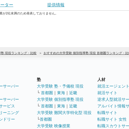
ューター
提供情報
業が2社未満のため発表しておりません。
導塾 現役ランキング・比較
おすすめの大学受験 個別指導塾 現役 首都圏ランキング・比
塾
人材
ーサーバー
大学受験 塾・予備校 現役
就活エージェン
└
首都圏
｜
東海
｜
近畿
就活サイト
ーサーバー
大学受験 個別指導塾 現役
逆求人型就活サ
サービス
└
首都圏
｜
東海
｜
近畿
アルバイト情報
リーニング
大学受験 難関大学特化型 現役
転職サイト
ンドリー
└
首都圏
転職サイト 女性
大学受験 映像授業
転職スカウトサ