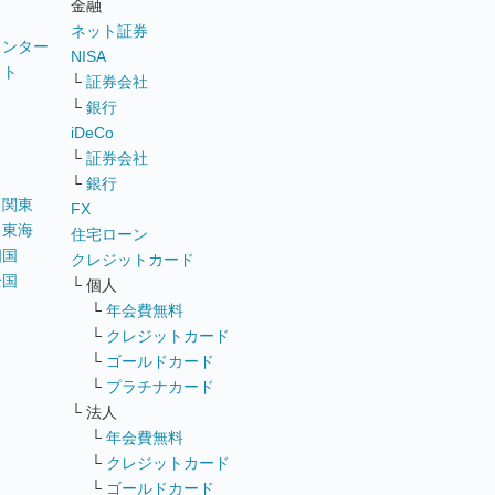
金融
ネット証券
ウンター
NISA
イト
└
証券会社
リ
└
銀行
iDeCo
└
証券会社
└
銀行
｜
関東
FX
｜
東海
住宅ローン
四国
クレジットカード
全国
└ 個人
ス
└
年会費無料
└
クレジットカード
└
ゴールドカード
└
プラチナカード
└ 法人
└
年会費無料
└
クレジットカード
└
ゴールドカード