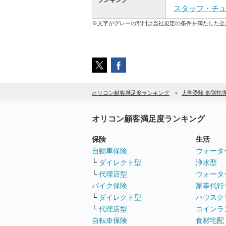
ランキング
スタッフ・チ
※文字がグレーの部門は当社規定の条件を満たした企
オリコン顧客満足度ランキング
大学受験 個別指
オリコン顧客満足度ランキング
保険
生活
自動車保険
ウォータ
└
ダイレクト型
浄水型
└
代理店型
ウォータ
バイク保険
家事代行
└
ダイレクト型
ハウスク
└
代理店型
コインラ
自転車保険
食材宅配