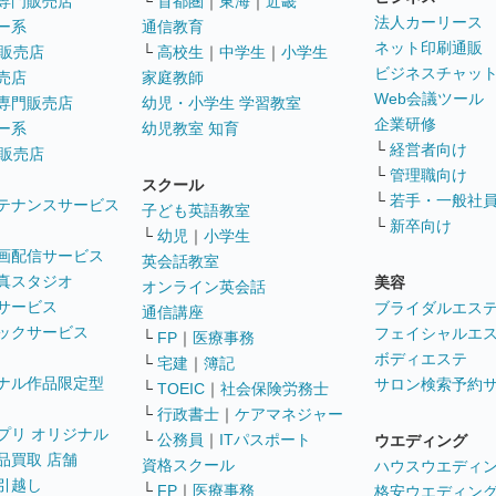
専門販売店
└
首都圏
｜
東海
｜
近畿
法人カーリース
ー系
通信教育
ネット印刷通販
販売店
└
高校生
｜
中学生
｜
小学生
ビジネスチャッ
売店
家庭教師
Web会議ツール
専門販売店
幼児・小学生 学習教室
企業研修
ー系
幼児教室 知育
└
経営者向け
販売店
└
管理職向け
スクール
└
若手・一般社
テナンスサービス
子ども英語教室
└
新卒向け
└
幼児
｜
小学生
画配信サービス
英会話教室
真スタジオ
美容
オンライン英会話
サービス
ブライダルエス
通信講座
ックサービス
フェイシャルエ
└
FP
｜
医療事務
ボディエステ
└
宅建
｜
簿記
ナル作品限定型
サロン検索予約
└
TOEIC
｜
社会保険労務士
└
行政書士
｜
ケアマネジャー
プリ オリジナル
└
公務員
｜
ITパスポート
ウエディング
品買取 店舗
資格スクール
ハウスウエディ
引越し
└
FP
｜
医療事務
格安ウエディン