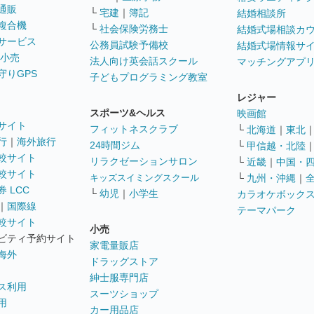
通販
└
宅建
｜
簿記
結婚相談所
複合機
└
社会保険労務士
結婚式場相談カ
サービス
公務員試験予備校
結婚式場情報サ
 小売
法人向け英会話スクール
マッチングアプ
守りGPS
子どもプログラミング教室
レジャー
スポーツ&ヘルス
映画館
サイト
フィットネスクラブ
└
北海道
｜
東北
行
｜
海外旅行
24時間ジム
└
甲信越・北陸
較サイト
リラクゼーションサロン
└
近畿
｜
中国・
較サイト
キッズスイミングスクール
└
九州・沖縄
｜
 LCC
└
幼児
｜
小学生
カラオケボック
｜
国際線
テーマパーク
較サイト
小売
ビティ予約サイト
家電量販店
海外
ドラッグストア
紳士服専門店
ス利用
スーツショップ
用
カー用品店