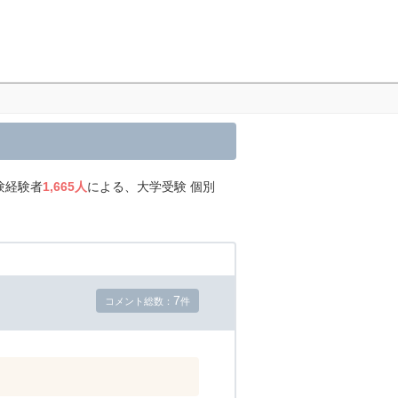
験経験者
1,665人
による、大学受験 個別
7
コメント総数：
件