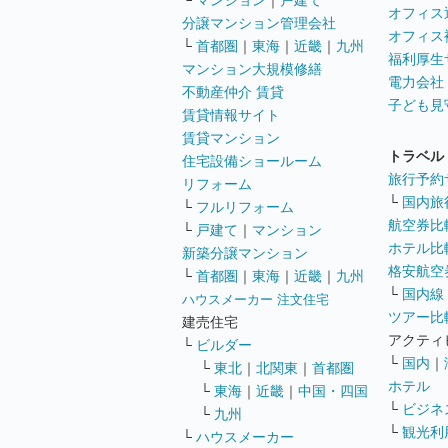
└
マンション
｜
戸建て
オフィス
分譲マンション管理会社
オフィス
└
首都圏
｜
東海
｜
近畿
｜
九州
福利厚生
マンション大規模修繕
電力会社
不動産仲介 賃貸
子ども見
賃貸情報サイト
賃貸マンション
トラベル
住宅設備ショールーム
旅行予約
リフォーム
└
国内旅
└
フルリフォーム
航空券比
└
戸建て
｜
マンション
ホテル比
新築分譲マンション
格安航空券
└
首都圏
｜
東海
｜
近畿
｜
九州
└
国内線
ハウスメーカー 注文住宅
ツアー比
建売住宅
アクティ
└
ビルダー
└
国内
｜
└
東北
｜
北関東
｜
首都圏
ホテル
└
東海
｜
近畿
｜
中国・四国
└
ビジネ
└
九州
└
観光利
└
ハウスメーカー