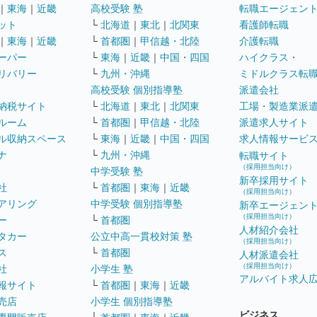
｜
東海
｜
近畿
高校受験 塾
転職エージェン
ット
└
北海道
｜
東北
｜
北関東
看護師転職
｜
東海
｜
近畿
└
首都圏
｜
甲信越・北陸
介護転職
ーパー
└
東海
｜
近畿
｜
中国・四国
ハイクラス・
リバリー
└
九州・沖縄
ミドルクラス転
高校受験 個別指導塾
派遣会社
納税サイト
└
北海道
｜
東北
｜
北関東
工場・製造業派
ルーム
└
首都圏
｜
甲信越・北陸
派遣求人サイト
ル収納スペース
└
東海
｜
近畿
｜
中国・四国
求人情報サービ
ナ
└
九州・沖縄
転職サイト
（採用担当向け）
中学受験 塾
新卒採用サイト
社
└
首都圏
｜
東海
｜
近畿
（採用担当向け）
アリング
中学受験 個別指導塾
新卒エージェン
（採用担当向け）
ー
└
首都圏
人材紹介会社
タカー
公立中高一貫校対策 塾
（採用担当向け）
ス
└
首都圏
人材派遣会社
（採用担当向け）
社
小学生 塾
アルバイト求人
報サイト
└
首都圏
｜
東海
｜
近畿
売店
小学生 個別指導塾
ビジネス