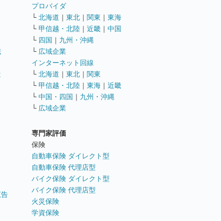
ト
プロバイダ
└
北海道
｜
東北
｜
関東
｜
東海
└
甲信越・北陸
｜
近畿
｜
中国
└
四国
｜
九州・沖縄
職
└
広域企業
インターネット回線
遣
└
北海道
｜
東北
｜
関東
└
甲信越・北陸
｜
東海
｜
近畿
ス
└
中国・四国
｜
九州・沖縄
└
広域企業
専門家評価
ト
保険
自動車保険 ダイレクト型
自動車保険 代理店型
バイク保険 ダイレクト型
バイク保険 代理店型
広告
火災保険
学資保険