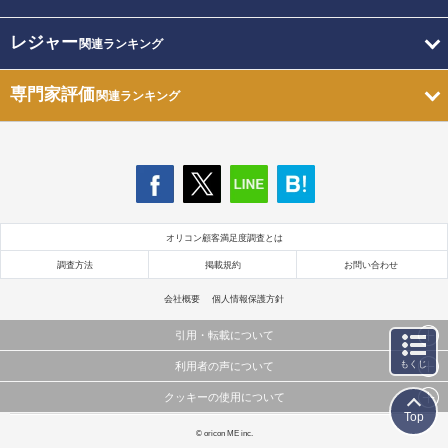
レジャー
関連ランキング
専門家評価
関連ランキング
オリコン顧客満足度調査とは
調査方法
掲載規約
お問い合わせ
会社概要
個人情報保護方針
引用・転載について
もくじ
利用者の声について
当サイトで公開されている情報（文字、写真、イラスト、画像データ等）及びこれらの配置・
編集および構造などについての著作権は株式会社oricon MEに帰属しております。
クッキーの使用について
当サイトに掲載している内容はすべてサービスの利用者が提出された見解・感想です。
これらの情報を権利者の許可なく無断転載・複製などの二次利用を行うことは固く禁じており
Top
弊社が内容について正確性を含め一切保証するものではありません。
ます。
このサイトでは Cookie を使用して、ユーザーに合わせたコンテンツや広告の表示、ソーシャル
© oricon ME inc.
弊社の見解・ 意見ではないことをご理解いただいた上でご覧ください。