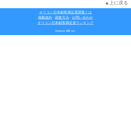
▲上に戻る
オリコン日本顧客満足度調査とは
掲載規約
-
調査方法
-
お問い合わせ
オリコン日本顧客満足度ランキング
©oricon ME inc.