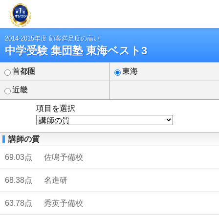
2014-2015年度 顧客満足度の高い
中学受験 集団塾 東海ベスト3
首都圏
東海
近畿
項目を選択
講師の質
69.03点
佐鳴予備校
68.38点
名進研
63.78点
秀英予備校