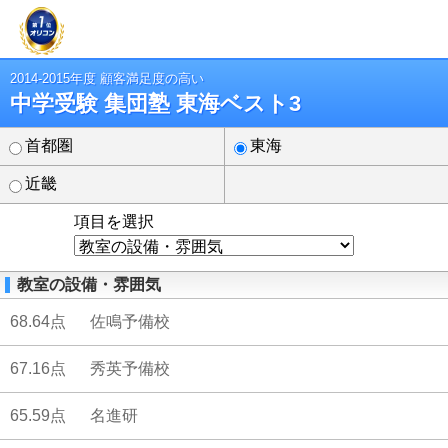
2014-2015年度 顧客満足度の高い
中学受験 集団塾 東海ベスト3
首都圏
東海
近畿
項目を選択
教室の設備・雰囲気
68.64点
佐鳴予備校
67.16点
秀英予備校
65.59点
名進研