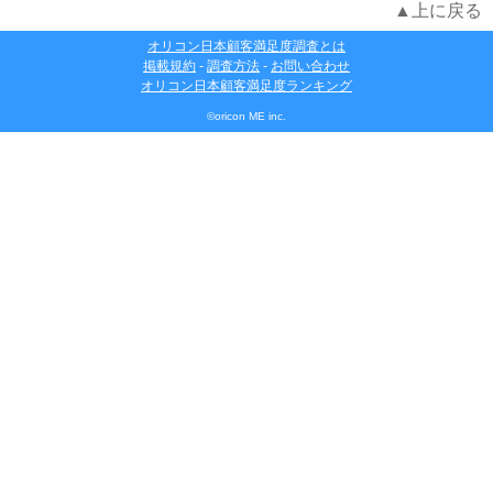
▲上に戻る
オリコン日本顧客満足度調査とは
掲載規約
-
調査方法
-
お問い合わせ
オリコン日本顧客満足度ランキング
©oricon ME inc.