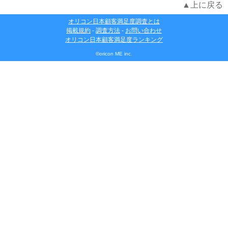
▲上に戻る
オリコン日本顧客満足度調査とは
掲載規約
-
調査方法
-
お問い合わせ
オリコン日本顧客満足度ランキング
©oricon ME inc.