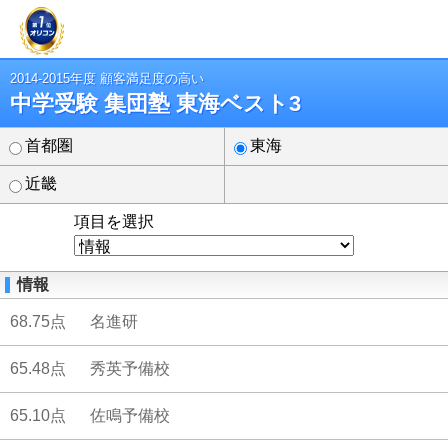
2014-2015年度 顧客満足度の高い
中学受験 集団塾 東海ベスト3
首都圏
東海
近畿
項目を選択
情報
68.75点
名進研
65.48点
秀英予備校
65.10点
佐鳴予備校