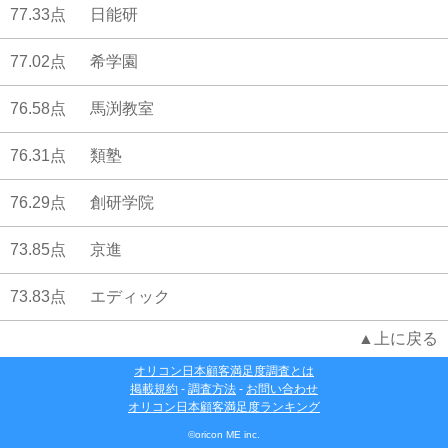
77.33点
日能研
77.02点
希学園
76.58点
馬渕教室
76.31点
類塾
76.29点
創研学院
73.85点
京進
73.83点
エディック
▲上に戻る
オリコン日本顧客満足度調査とは
掲載規約
-
調査方法
-
お問い合わせ
オリコン日本顧客満足度ランキング
©oricon ME inc.