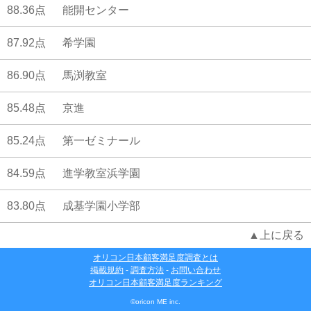
88.36点
能開センター
87.92点
希学園
86.90点
馬渕教室
85.48点
京進
85.24点
第一ゼミナール
84.59点
進学教室浜学園
83.80点
成基学園小学部
▲上に戻る
オリコン日本顧客満足度調査とは
掲載規約
-
調査方法
-
お問い合わせ
オリコン日本顧客満足度ランキング
©oricon ME inc.