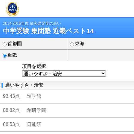
2014-2015年度 顧客満足度の高い
中学受験 集団塾 近畿ベスト14
首都圏
東海
近畿
項目を選択
通いやすさ・治安
93.43点
進学館
88.82点
創研学院
88.53点
日能研