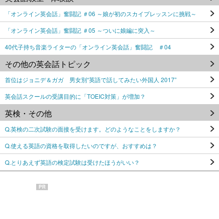
「オンライン英会話」奮闘記 ＃06 ～娘が初のスカイプレッスンに挑戦～
「オンライン英会話」奮闘記 ＃05 ～ついに娘編に突入～
40代子持ち音楽ライターの「オンライン英会話」奮闘記 ＃04
その他の英会話トピック
首位はジョニデ＆ガガ 男女別“英語で話してみたい外国人 2017”
英会話スクールの受講目的に「TOEIC対策」が増加？
英検・その他
Q.英検の二次試験の面接を受けます。どのようなことをしますか？
Q.使える英語の資格を取得したいのですが、おすすめは？
Q.とりあえず英語の検定試験は受けたほうがいい？
PR