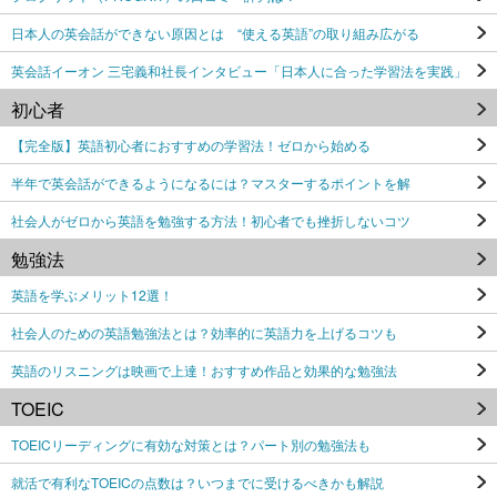
日本人の英会話ができない原因とは “使える英語”の取り組み広がる
英会話イーオン 三宅義和社長インタビュー「日本人に合った学習法を実践」
初心者
【完全版】英語初心者におすすめの学習法！ゼロから始める
半年で英会話ができるようになるには？マスターするポイントを解
社会人がゼロから英語を勉強する方法！初心者でも挫折しないコツ
勉強法
英語を学ぶメリット12選！
社会人のための英語勉強法とは？効率的に英語力を上げるコツも
英語のリスニングは映画で上達！おすすめ作品と効果的な勉強法
TOEIC
TOEICリーディングに有効な対策とは？パート別の勉強法も
就活で有利なTOEICの点数は？いつまでに受けるべきかも解説