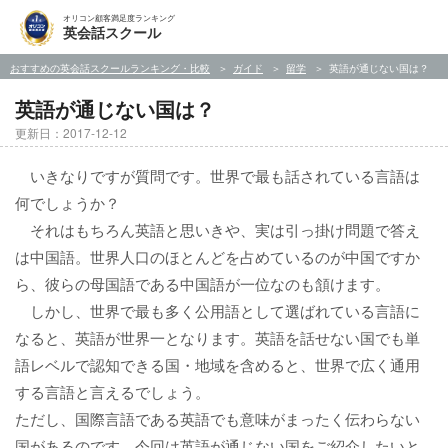
オリコン顧客満足度ランキング
英会話スクール
おすすめの英会話スクールランキング・比較
ガイド
留学
英語が通じない国は？
英語が通じない国は？
更新日：2017-12-12
いきなりですが質問です。世界で最も話されている言語は
何でしょうか？
それはもちろん英語と思いきや、実は引っ掛け問題で答え
は中国語。世界人口のほとんどを占めているのが中国ですか
ら、彼らの母国語である中国語が一位なのも頷けます。
しかし、世界で最も多く公用語として選ばれている言語に
なると、英語が世界一となります。英語を話せない国でも単
語レベルで認知できる国・地域を含めると、世界で広く通用
する言語と言えるでしょう。
ただし、国際言語である英語でも意味がまったく伝わらない
国があるのです。今回は英語が通じない国をご紹介したいと