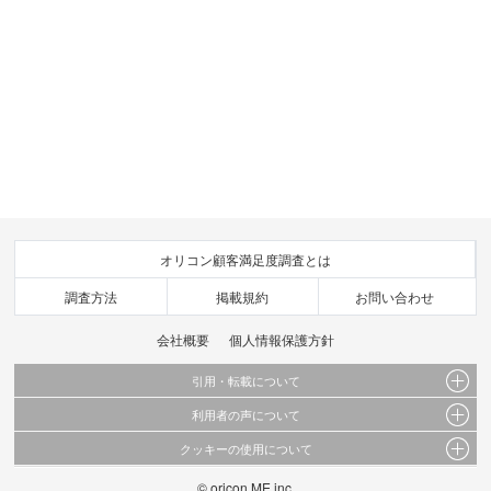
オリコン顧客満足度調査とは
調査方法
掲載規約
お問い合わせ
会社概要
個人情報保護方針
引用・転載について
利用者の声について
当サイトで公開されている情報（文字、写真、イラスト、画像データ等）及びこれらの配
置・編集および構造などについての著作権は株式会社oricon MEに帰属しております。
クッキーの使用について
当サイトに掲載している内容はすべてサービスの利用者が提出された見解・感想です。
これらの情報を権利者の許可なく無断転載・複製などの二次利用を行うことは固く禁じて
弊社が内容について正確性を含め一切保証するものではありません。
おります。
© oricon ME inc.
このサイトでは Cookie を使用して、ユーザーに合わせたコンテンツや広告の表示、ソー