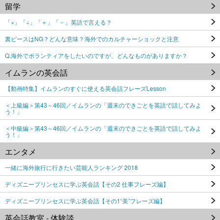
留学
「×」「÷」「＋」「－」英語で言える？
裏ピースはNG？どんな意味？海外でのカルチャーショックと注意
Q.海外でボランティアをしたいのですが、どんなものがありますか？
イムランの英会話
【動画特集】イムランのすぐに使える英会話フレーズLesson
＜上級編＞第43～46回／イムランの「週末のできごとを英語で話してみよ
う！」
＜中級編＞第43～46回／イムランの「週末のできごとを英語で話してみよ
う！」
エンタメ
一緒に海外旅行に行きたい芸能人ランキング 2018
ディズニープリンセスに学ぶ英会話【その2 仕事フレーズ編】
ディズニープリンセスに学ぶ英会話【その1“美”フレーズ編】
英会話教室 - 体験談