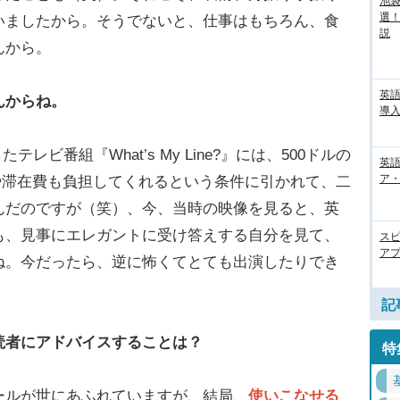
池袋
選
いましたから。そうでないと、仕事はもちろん、食
説
んから。
英
んからね。
導入
レビ番組『What’s My Line?』には、500ドルの
英語
ア・
トや滞在費も負担してくれるという条件に引かれて、二
んだのですが（笑）、今、当時の映像を見ると、英
も、見事にエレガントに受け答えする自分を見て、
ス
アプ
ね。今だったら、逆に怖くてとても出演したりでき
記
読者にアドバイスすることは？
特
ルが世にあふれていますが、結局、
使いこなせる