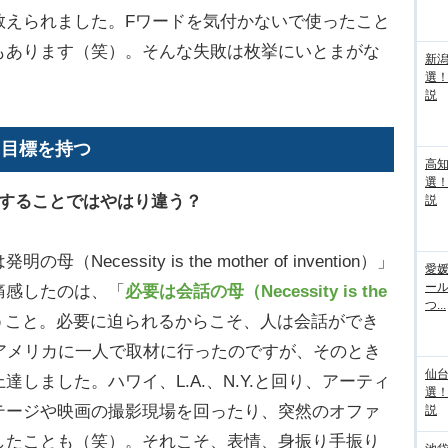
教えられました。Fワードを気付かないで使ったこと
もあります（笑）。そんな失敗は枚挙にいとまがな
新
選
説
う目標を持つ
高
選
話することではやはり違う？
説
cessity is the mother of invention）」
愛媛
ー
痛感したのは、「
必要は会話の母（Necessity is the
つ...
うこと。必要に迫られるからこそ、人は会話ができ
アメリカに一人で取材に行ったのですが、そのとき
仙
しました。ハワイ、L.A.、N.Y.と回り、アーティ
選
テージや映画の撮影現場を回ったり、突然のオファ
説
したことも（笑）。それこそ、表情、身振り手振り