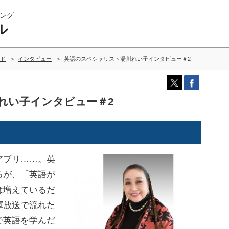
ング
ル
ド
インタビュー
英語のスペシャリスト湯川れい子インタビュー＃2
れい子インタビュー＃2
～
アプリ……。英
るが、「英語が
は増えているだ
軍放送で流れた
で英語を学んだ