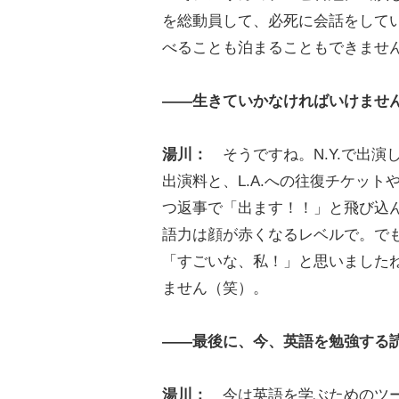
を総動員して、必死に会話をして
べることも泊まることもできませ
――生きていかなければいけませ
湯川：
そうですね。N.Y.で出演したテ
出演料と、L.A.への往復チケッ
つ返事で「出ます！！」と飛び込
語力は顔が赤くなるレベルで。で
「すごいな、私！」と思いました
ません（笑）。
――最後に、今、英語を勉強する
湯川：
今は英語を学ぶためのツー