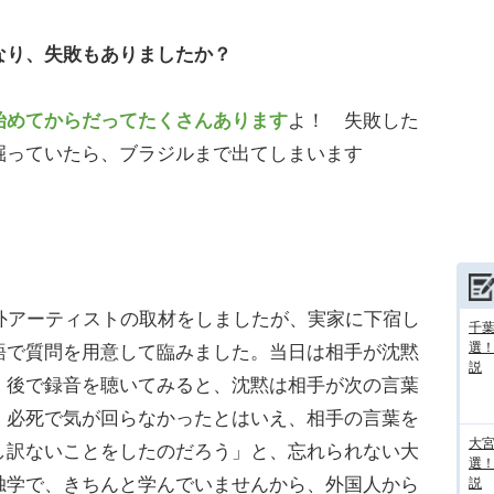
なり、失敗もありましたか？
始めてからだってたくさんあります
よ！ 失敗した
掘っていたら、ブラジルまで出てしまいます
外アーティストの取材をしましたが、実家に下宿し
千葉
選
語で質問を用意して臨みました。当日は相手が沈黙
説
、後で録音を聴いてみると、沈黙は相手が次の言葉
。必死で気が回らなかったとはいえ、相手の言葉を
大宮
し訳ないことをしたのだろう」と、忘れられない大
選
独学で、きちんと学んでいませんから、外国人から
説