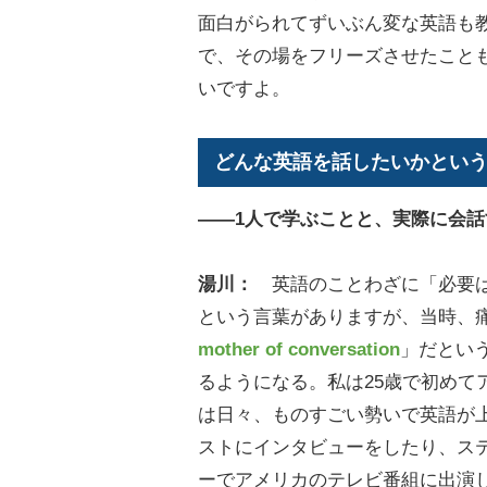
面白がられてずいぶん変な英語も
で、その場をフリーズさせたこと
いですよ。
どんな英語を話したいかとい
――1人で学ぶことと、実際に会
湯川：
英語のことわざに「必要は発明の母（Ne
という言葉がありますが、当時、
mother of conversation
」だとい
るようになる。私は25歳で初めて
は日々、ものすごい勢いで英語が上達
ストにインタビューをしたり、ス
ーでアメリカのテレビ番組に出演