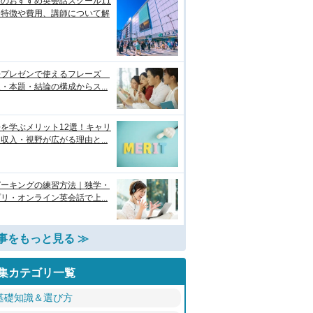
のおすすめ英会話スクール11
！特徴や費用、講師について解
語プレゼンで使えるフレーズ
・本題・結論の構成からス...
を学ぶメリット12選！キャリ
収入・視野が広がる理由と...
ピーキングの練習方法｜独学・
リ・オンライン英会話で上...
事をもっと見る ≫
集カテゴリ一覧
基礎知識＆選び方