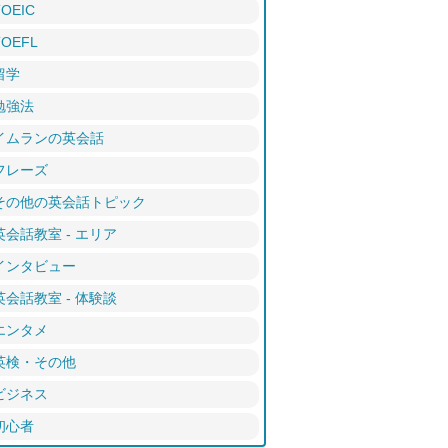
TOEIC
TOEFL
留学
勉強法
イムランの英会話
フレーズ
その他の英会話トピック
英会話教室 - エリア
インタビュー
英会話教室 - 体験談
エンタメ
英検・その他
ビジネス
初心者