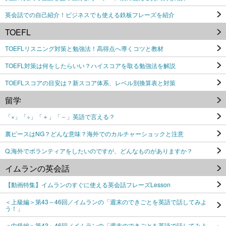
英会話での自己紹介！ビジネスでも使える鉄板フレーズを紹介
TOEFL
TOEFLリスニング対策と勉強法！高得点へ導くコツと教材
TOEFL対策は何をしたらいい？ハイスコアを取る勉強法を解説
TOEFLスコアの目安は？新スコア体系、レベル別換算表と対策
留学
「×」「÷」「＋」「－」英語で言える？
裏ピースはNG？どんな意味？海外でのカルチャーショックと注意
Q.海外でボランティアをしたいのですが、どんなものがありますか？
イムランの英会話
【動画特集】イムランのすぐに使える英会話フレーズLesson
＜上級編＞第43～46回／イムランの「週末のできごとを英語で話してみよ
う！」
＜中級編＞第43～46回／イムランの「週末のできごとを英語で話してみよ