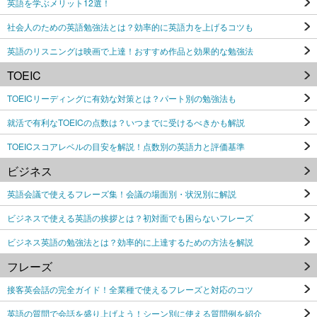
英語を学ぶメリット12選！
社会人のための英語勉強法とは？効率的に英語力を上げるコツも
英語のリスニングは映画で上達！おすすめ作品と効果的な勉強法
TOEIC
TOEICリーディングに有効な対策とは？パート別の勉強法も
就活で有利なTOEICの点数は？いつまでに受けるべきかも解説
TOEICスコアレベルの目安を解説！点数別の英語力と評価基準
ビジネス
英語会議で使えるフレーズ集！会議の場面別・状況別に解説
ビジネスで使える英語の挨拶とは？初対面でも困らないフレーズ
ビジネス英語の勉強法とは？効率的に上達するための方法を解説
フレーズ
接客英会話の完全ガイド！全業種で使えるフレーズと対応のコツ
英語の質問で会話を盛り上げよう！シーン別に使える質問例を紹介