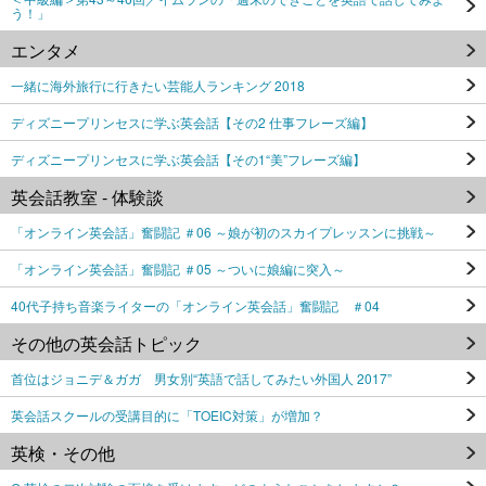
う！」
エンタメ
一緒に海外旅行に行きたい芸能人ランキング 2018
ディズニープリンセスに学ぶ英会話【その2 仕事フレーズ編】
ディズニープリンセスに学ぶ英会話【その1“美”フレーズ編】
英会話教室 - 体験談
「オンライン英会話」奮闘記 ＃06 ～娘が初のスカイプレッスンに挑戦～
「オンライン英会話」奮闘記 ＃05 ～ついに娘編に突入～
40代子持ち音楽ライターの「オンライン英会話」奮闘記 ＃04
その他の英会話トピック
首位はジョニデ＆ガガ 男女別“英語で話してみたい外国人 2017”
英会話スクールの受講目的に「TOEIC対策」が増加？
英検・その他