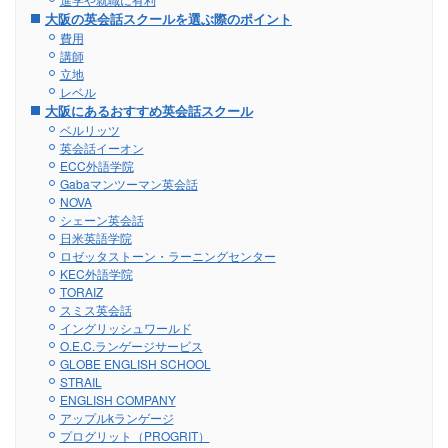
大阪の英会話スクールを選ぶ際のポイント
費用
講師
立地
レベル
大阪にあるおすすめ英会話スクール
ベルリッツ
英会話イーオン
ECC外語学院
Gabaマンツーマン英会話
NOVA
シェーン英会話
日米英語学院
ロゼッタストーン・ラーニングセンター
KEC外語学院
TORAIZ
スミス英会話
イングリッシュワールド
O.E.C.ランゲージサービス
GLOBE ENGLISH SCHOOL
STRAIL
ENGLISH COMPANY
アップルkランゲージ
プログリット（PROGRIT）