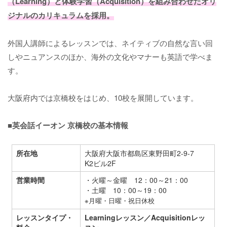
（Learning）と体験学習（Acquisition）を組み合わせたオリ
ジナルのカリキュラムを採用。
外国人講師によるレッスンでは、ネイティブの自然な言い回
しやニュアンスのほか、海外の文化やマナーも英語で学べま
す。
大阪府内では京橋校をはじめ、10校を展開しています。
■英会話イーオン 京橋校の基本情報
所在地
大阪府大阪市都島区東野田町2-9-7
K2ビル2F
営業時間
・火曜～金曜 12：00～21：00
・土曜 10：00～19：00
※月曜・日曜・祝日休校
レッスンタイプ・
Learningレッスン／Acquisitionレッ