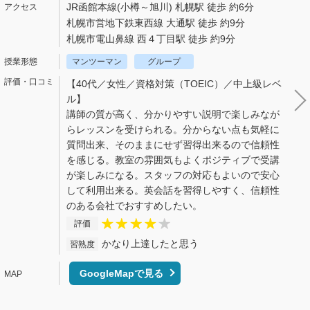
JR函館本線(小樽～旭川) 札幌駅 徒歩 約6分
札幌市営地下鉄東西線 大通駅 徒歩 約9分
札幌市電山鼻線 西４丁目駅 徒歩 約9分
マンツーマン
グループ
【40代／女性／資格対策（TOEIC）／中上級レベ
ル】
講師の質が高く、分かりやすい説明で楽しみなが
らレッスンを受けられる。分からない点も気軽に
質問出来、そのままにせず習得出来るので信頼性
を感じる。教室の雰囲気もよくポジティブで受講
が楽しみになる。スタッフの対応もよいので安心
して利用出来る。英会話を習得しやすく、信頼性
のある会社でおすすめしたい。
評価
かなり上達したと思う
習熟度
GoogleMapで見る