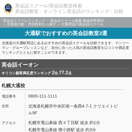
英会話スクール/英会話教室検索
英会話教室・オンライン英会話のランキング・比較
英会話スクールランキング
英会話スクール検索 都道府県選択
北海道の駅・市区町村から探す
大通周辺の英会話スクール
大通駅でおすすめの英会話教室3選
北海道の大通駅周辺にあるおすすめの英会話スクールを比較できます。マンツー
マン・グループレッスンなど、自分に合った人気の英会話教室を口コミや満足度
ランキングとともに探すことができます。
英会話イーオン
2
77.2
オリコン顧客満足度ランキング
位
点
札幌大通校
0800-111-1111
北海道札幌市中央区南一条西4-7-1 クリエイトビ
ル9F
札幌市電山鼻線 西４丁目駅 徒歩 約1分
札幌市電山鼻線 狸小路駅 徒歩 約3分