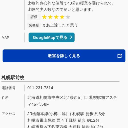
比較的良心的な値段で40分の授業を受けられて、
比較的少人数なので良いと思います。
評価
まあ上達したと思う
習熟度
GoogleMapで見る
教室を詳しく見る
札幌駅前校
011-231-7814
北海道札幌市中央区北4条西5丁目 札幌駅前アステ
ィ45ビル8F
JR函館本線(小樽～旭川) 札幌駅 徒歩 約6分
札幌市電山鼻線 西４丁目駅 徒歩 約12分
札幌市営地下鉄東西線 大通駅 徒歩 約12分