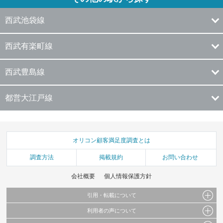
西武池袋線
西武有楽町線
西武豊島線
都営大江戸線
オリコン顧客満足度調査とは
調査方法
掲載規約
お問い合わせ
会社概要
個人情報保護方針
引用・転載について
利用者の声について
当サイトで公開されている情報（文字、写真、イラスト、画像データ等）及びこれらの配
置・編集および構造などについての著作権は株式会社oricon MEに帰属しております。