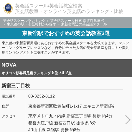
英会話スクール/英会話教室検索
英会話教室・オンライン英会話のランキング・比較
英会話スクールランキング
英会話スクール検索 都道府県選択
東京都の駅・市区町村から探す
東新宿周辺の英会話スクール
東新宿駅でおすすめの英会話教室3選
東京都の東新宿駅周辺にあるおすすめの英会話スクールを比較できます。マンツ
ーマン・グループレッスンなど、自分に合った人気の英会話教室を口コミや満足
度ランキングとともに探すことができます。
NOVA
5
74.2
オリコン顧客満足度ランキング
位
点
新宿三丁目校
03-3232-8112
東京都新宿区歌舞伎町1-1-17 エキニア新宿6階
東京メトロ丸ノ内線 新宿三丁目駅 徒歩 約4分
都営大江戸線 新宿西口駅 徒歩 約8分
JR山手線 新宿駅 徒歩 約8分