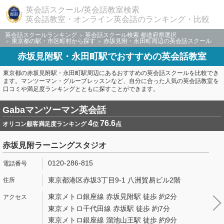
英会話スクール/英会話教室検索
英会話教室・オンライン英会話のランキング・比較
英会話スクールランキング
英会話スクール検索 都道府県選択
東京都の駅・市区町村から探す
赤坂見附・永田町周辺の英会話スクール
赤坂見附駅・永田町駅でおすすめの英会話教室
東京都の赤坂見附駅・永田町駅周辺にあるおすすめの英会話スクールを比較でき
ます。マンツーマン・グループレッスンなど、自分に合った人気の英会話教室を
口コミや満足度ランキングとともに探すことができます。
Gabaマンツーマン英会話
4
76.6
オリコン顧客満足度ランキング
位
点
赤坂見附ラーニングスタジオ
0120-286-815
東京都港区赤坂3丁目9-1 八洲貿易ビル2階
東京メトロ銀座線 赤坂見附駅 徒歩 約2分
東京メトロ千代田線 赤坂駅 徒歩 約7分
東京メトロ銀座線 溜池山王駅 徒歩 約9分