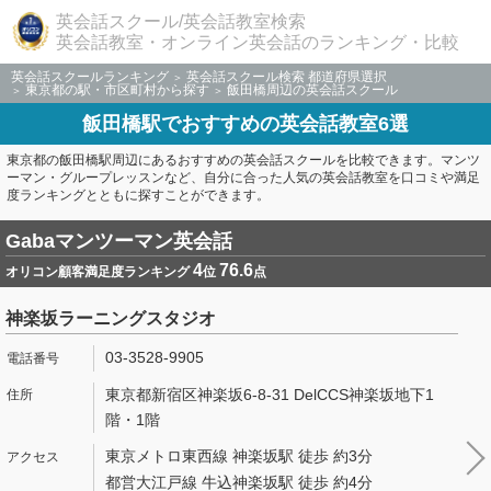
英会話スクール/英会話教室検索
英会話教室・オンライン英会話のランキング・比較
英会話スクールランキング
英会話スクール検索 都道府県選択
東京都の駅・市区町村から探す
飯田橋周辺の英会話スクール
飯田橋駅でおすすめの英会話教室6選
東京都の飯田橋駅周辺にあるおすすめの英会話スクールを比較できます。マンツ
ーマン・グループレッスンなど、自分に合った人気の英会話教室を口コミや満足
度ランキングとともに探すことができます。
Gabaマンツーマン英会話
4
76.6
オリコン顧客満足度ランキング
位
点
神楽坂ラーニングスタジオ
03-3528-9905
東京都新宿区神楽坂6-8-31 DelCCS神楽坂地下1
階・1階
東京メトロ東西線 神楽坂駅 徒歩 約3分
都営大江戸線 牛込神楽坂駅 徒歩 約4分