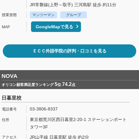
JR常磐線(上野～取手) 三河島駅 徒歩 約11分
マンツーマン
グループ
GoogleMapで見る
ＥＣＣ外語学院の評判・口コミを見る
NOVA
5
74.2
オリコン顧客満足度ランキング
位
点
日暮里校
03-3806-8337
東京都荒川区西日暮里2-20-1 ステーションポート
タワー3F
JR山手線 日暮里駅 徒歩 約2分