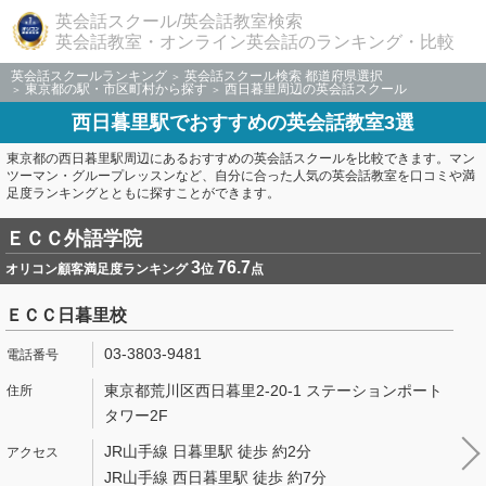
英会話スクール/英会話教室検索
英会話教室・オンライン英会話のランキング・比較
英会話スクールランキング
英会話スクール検索 都道府県選択
東京都の駅・市区町村から探す
西日暮里周辺の英会話スクール
西日暮里駅でおすすめの英会話教室3選
東京都の西日暮里駅周辺にあるおすすめの英会話スクールを比較できます。マン
ツーマン・グループレッスンなど、自分に合った人気の英会話教室を口コミや満
足度ランキングとともに探すことができます。
ＥＣＣ外語学院
3
76.7
オリコン顧客満足度ランキング
位
点
ＥＣＣ日暮里校
03-3803-9481
東京都荒川区西日暮里2-20-1 ステーションポート
タワー2F
JR山手線 日暮里駅 徒歩 約2分
JR山手線 西日暮里駅 徒歩 約7分