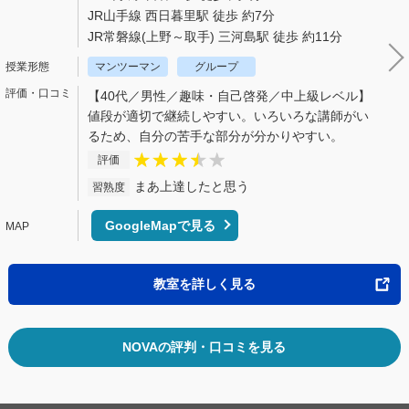
JR山手線 西日暮里駅 徒歩 約7分
JR常磐線(上野～取手) 三河島駅 徒歩 約11分
マンツーマン
グループ
【40代／男性／趣味・自己啓発／中上級レベル】
値段が適切で継続しやすい。いろいろな講師がい
るため、自分の苦手な部分が分かりやすい。
評価
まあ上達したと思う
習熟度
GoogleMapで見る
教室を詳しく見る
NOVAの評判・口コミを見る