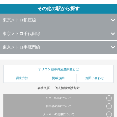
その他の駅から探す
東京メトロ銀座線
東京メトロ千代田線
東京メトロ半蔵門線
オリコン顧客満足度調査とは
調査方法
掲載規約
お問い合わせ
会社概要
個人情報保護方針
引用・転載について
利用者の声について
当サイトで公開されている情報（文字、写真、イラスト、画像データ等）及びこれらの配
置・編集および構造などについての著作権は株式会社oricon MEに帰属しております。
クッキーの使用について
当サイトに掲載している内容はすべてサービスの利用者が提出された見解・感想です。
これらの情報を権利者の許可なく無断転載・複製などの二次利用を行うことは固く禁じて