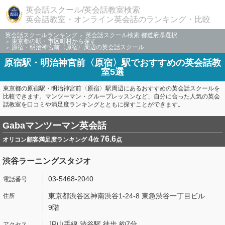
英会話スクール/英会話教室検索
英会話教室・オンライン英会話のランキング・比較
英会話スクールランキング
英会話スクール検索 都道府県選択
東京都の駅・市区町村から探す
原宿・明治神宮前〈原宿〉周辺の英会話スクール
原宿駅・明治神宮前〈原宿〉駅でおすすめの英会話教
室5選
東京都の原宿駅・明治神宮前〈原宿〉駅周辺にあるおすすめの英会話スクールを
比較できます。マンツーマン・グループレッスンなど、自分に合った人気の英会
話教室を口コミや満足度ランキングとともに探すことができます。
Gabaマンツーマン英会話
4
76.6
オリコン顧客満足度ランキング
位
点
渋谷ラーニングスタジオ
03-5468-2040
東京都渋谷区神南渋谷1-24-8 東急渋谷一丁目ビル
9階
JR山手線 渋谷駅 徒歩 約7分