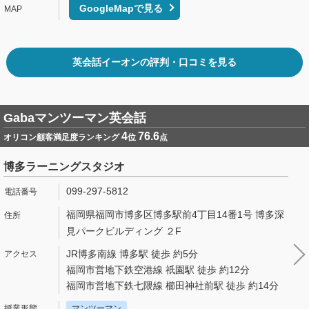
GoogleMapで見る
英会話イーオンの評判・口コミを見る
Gabaマンツーマン英会話
4
76.6
オリコン顧客満足度ランキング
位
点
博多ラーニングスタジオ
099-297-5812
福岡県福岡市博多区博多駅前4丁目14番1号 博多深
見パークビルディング ２F
JR博多南線 博多駅 徒歩 約5分
福岡市営地下鉄空港線 祇園駅 徒歩 約12分
福岡市営地下鉄七隈線 櫛田神社前駅 徒歩 約14分
マンツーマン