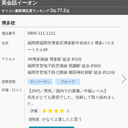
英会話イーオン
2
77.2
オリコン顧客満足度ランキング
位
点
博多校
0800-111-1111
福岡県福岡市博多区博多駅中央街2-1 博多バスタ
ーミナル9F
JR博多南線 博多駅 徒歩 約3分
福岡市営地下鉄空港線 祇園駅 徒歩 約8分
福岡市営地下鉄七隈線 櫛田神社前駅 徒歩 約13分
マンツーマン
グループ
【20代／男性／国内での業務／中級レベル】
先生がとても親切でした。信頼して取り組めまし
た。
評価
かなり上達したと思う
習熟度