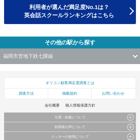
利用者が選んだ満足度No.1は？
英会話スクールランキングはこちら
その他の駅から探す
福岡市営地下鉄七隈線
オリコン顧客満足度調査とは
調査方法
掲載規約
お問い合わせ
会社概要
個人情報保護方針
引用・転載について
利用者の声について
当サイトで公開されている情報（文字、写真、イラスト、画像データ等）及びこれらの配
置・編集および構造などについての著作権は株式会社oricon MEに帰属しております。
クッキーの使用について
当サイトに掲載している内容はすべてサービスの利用者が提出された見解・感想です。
これらの情報を権利者の許可なく無断転載・複製などの二次利用を行うことは固く禁じて