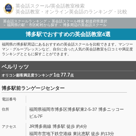
英会話スクール/英会話教室検索
英会話教室・オンライン英会話のランキング・比較
英会話スクールランキング
英会話スクール検索 都道府県選択
福岡県の駅・市区町村から探す
博多周辺の英会話スクール
博多駅でおすすめの英会話教室4選
福岡県の博多駅周辺にあるおすすめの英会話スクールを比較できます。マンツー
マン・グループレッスンなど、自分に合った人気の英会話教室を口コミや満足度
ランキングとともに探すことができます。
ベルリッツ
1
77.7
オリコン顧客満足度ランキング
位
点
博多駅前ランゲージセンター
福岡県福岡市博多区博多駅東2-5-37 博多ニッコー
ビル7F
JR博多南線 博多駅 徒歩 約4分
福岡市営地下鉄空港線 東比恵駅 徒歩 約13分