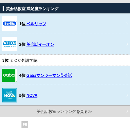
英会話教室 満足度ランキング
1位
ベルリッツ
2位
英会話イーオン
3位
ＥＣＣ外語学院
4位
Gabaマンツーマン英会話
5位
NOVA
英会話教室ランキングを見る≫
PR