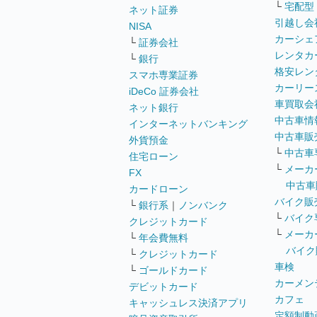
└
宅配型
ネット証券
引越し会
NISA
カーシェ
└
証券会社
レンタカ
└
銀行
格安レン
スマホ専業証券
カーリー
iDeCo 証券会社
車買取会
ネット銀行
中古車情
インターネットバンキング
中古車販
外貨預金
└
中古車
住宅ローン
└
メーカ
FX
中古車
カードローン
バイク販
└
銀行系
｜
ノンバンク
└
バイク
クレジットカード
└
メーカ
└
年会費無料
バイク
└
クレジットカード
車検
└
ゴールドカード
カーメン
デビットカード
カフェ
キャッシュレス決済アプリ
定額制動