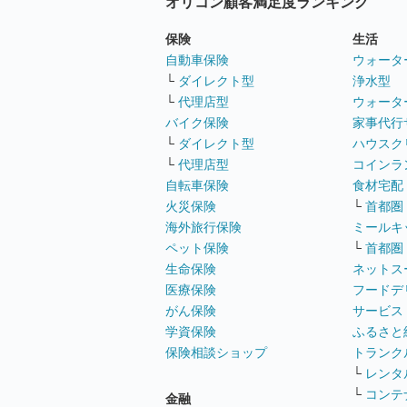
オリコン顧客満足度ランキング
保険
生活
自動車保険
ウォータ
└
ダイレクト型
浄水型
└
代理店型
ウォータ
バイク保険
家事代行
└
ダイレクト型
ハウスク
└
代理店型
コインラ
自転車保険
食材宅配
火災保険
└
首都圏
海外旅行保険
ミールキ
ペット保険
└
首都圏
生命保険
ネットス
医療保険
フードデ
がん保険
サービス
学資保険
ふるさと
保険相談ショップ
トランク
└
レンタ
└
コンテ
金融