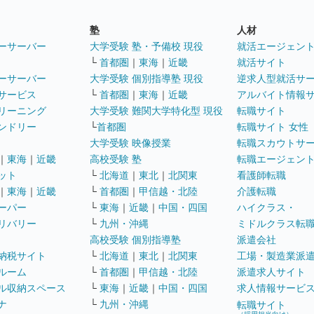
塾
人材
ーサーバー
大学受験 塾・予備校 現役
就活エージェン
└
首都圏
｜
東海
｜
近畿
就活サイト
ーサーバー
大学受験 個別指導塾 現役
逆求人型就活サ
サービス
└
首都圏
｜
東海
｜
近畿
アルバイト情報
リーニング
大学受験 難関大学特化型 現役
転職サイト
ンドリー
└
首都圏
転職サイト 女性
大学受験 映像授業
転職スカウトサ
｜
東海
｜
近畿
高校受験 塾
転職エージェン
ット
└
北海道
｜
東北
｜
北関東
看護師転職
｜
東海
｜
近畿
└
首都圏
｜
甲信越・北陸
介護転職
ーパー
└
東海
｜
近畿
｜
中国・四国
ハイクラス・
リバリー
└
九州・沖縄
ミドルクラス転
高校受験 個別指導塾
派遣会社
納税サイト
└
北海道
｜
東北
｜
北関東
工場・製造業派
ルーム
└
首都圏
｜
甲信越・北陸
派遣求人サイト
ル収納スペース
└
東海
｜
近畿
｜
中国・四国
求人情報サービ
ナ
└
九州・沖縄
転職サイト