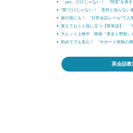
「yes」だけじゃない！ “同意”を表
“熊”だけじゃない！ 意外と知らない多
旅行前にも！ “日常会話レベル”で人
覚えておくと役に立つ【英単語】 「fr
大ヒット上映中 映画『美女と野獣』
初めてでも安心！ “サポート体制の満
英会話教