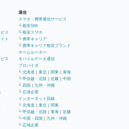
通信
ト
スマホ・携帯通信サービス
└
格安SIM
ービス
└
格安スマホ
サイト
└
携帯キャリア
└
携帯キャリア格安ブランド
ホームルーター
ービス
モバイルデータ通信
ト
プロバイダ
└
北海道
｜
東北
｜
関東
｜
東海
└
甲信越・北陸
｜
近畿
｜
中国
└
四国
｜
九州・沖縄
職
└
広域企業
インターネット回線
遣
└
北海道
｜
東北
｜
関東
└
甲信越・北陸
｜
東海
｜
近畿
ス
└
中国・四国
｜
九州・沖縄
└
広域企業