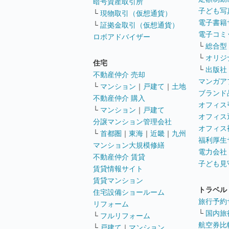
暗号資産取引所
子ども写
└
現物取引（仮想通貨）
電子書籍
└
証拠金取引（仮想通貨）
電子コミ
ロボアドバイザー
└
総合型
└
オリジ
住宅
└
出版社
不動産仲介 売却
マンガア
└
マンション
｜
戸建て
｜
土地
ブランド
不動産仲介 購入
オフィス
└
マンション
｜
戸建て
オフィス
分譲マンション管理会社
オフィス
└
首都圏
｜
東海
｜
近畿
｜
九州
福利厚生
マンション大規模修繕
電力会社
不動産仲介 賃貸
子ども見
賃貸情報サイト
賃貸マンション
トラベル
住宅設備ショールーム
旅行予約
リフォーム
└
国内旅
└
フルリフォーム
航空券比
└
戸建て
｜
マンション