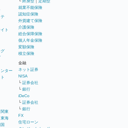
└
終身型
｜
定期型
就業不能保険
テ
認知症保険
ステ
外貨建て保険
介護保険
サイト
総合保障保険
個人年金保険
変額保険
ング
積立保険
グ
金融
ネット証券
ウンター
NISA
イト
└
証券会社
リ
└
銀行
iDeCo
└
証券会社
└
銀行
｜
関東
FX
｜
東海
住宅ローン
四国