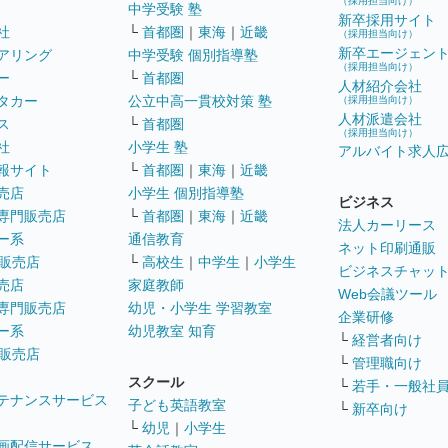
（採用担当向け）
中学受験 塾
新卒採用サイト
社
└
首都圏
｜
東海
｜
近畿
（採用担当向け）
新卒エージェン
アリング
中学受験 個別指導塾
（採用担当向け）
ー
└
首都圏
人材紹介会社
タカー
公立中高一貫校対策 塾
（採用担当向け）
人材派遣会社
ス
└
首都圏
（採用担当向け）
社
小学生 塾
アルバイト求人
報サイト
└
首都圏
｜
東海
｜
近畿
売店
小学生 個別指導塾
ビジネス
専門販売店
└
首都圏
｜
東海
｜
近畿
法人カーリース
ー系
通信教育
ネット印刷通販
販売店
└
高校生
｜
中学生
｜
小学生
ビジネスチャッ
売店
家庭教師
Web会議ツール
専門販売店
幼児・小学生 学習教室
企業研修
ー系
幼児教室 知育
└
経営者向け
販売店
└
管理職向け
スクール
└
若手・一般社
テナンスサービス
子ども英語教室
└
新卒向け
└
幼児
｜
小学生
画配信サービス