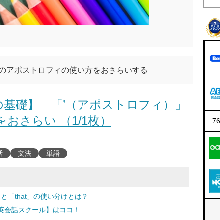
でのアポストロフィの使い方をおさらいする
基礎】 「’（アポストロフィ）」
おさらい （1/1枚）
7
話
文法
単語
と「that」の使い分けとは？
英会話スクール】はココ！