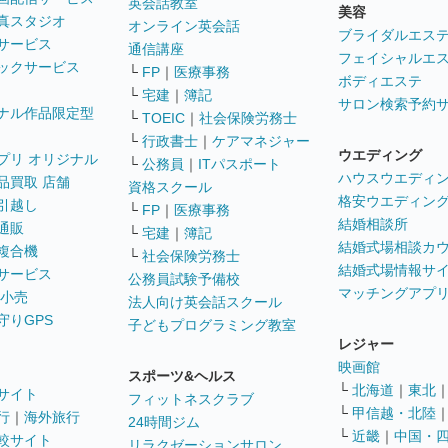
英会話教室
美容
真スタジオ
オンライン英会話
ブライダルエス
サービス
通信講座
フェイシャルエ
ックサービス
└
FP
｜
医療事務
ボディエステ
└
宅建
｜
簿記
サロン検索予約
ナル作品限定型
└
TOEIC
｜
社会保険労務士
└
行政書士
｜
ケアマネジャー
ウエディング
プリ オリジナル
└
公務員
｜
ITパスポート
ハウスウエディ
品買取 店舗
資格スクール
格安ウエディン
引越し
└
FP
｜
医療事務
結婚相談所
通販
└
宅建
｜
簿記
結婚式場相談カ
複合機
└
社会保険労務士
結婚式場情報サ
サービス
公務員試験予備校
マッチングアプ
 小売
法人向け英会話スクール
守りGPS
子どもプログラミング教室
レジャー
映画館
スポーツ&ヘルス
└
北海道
｜
東北
サイト
フィットネスクラブ
└
甲信越・北陸
行
｜
海外旅行
24時間ジム
└
近畿
｜
中国・
較サイト
リラクゼーションサロン