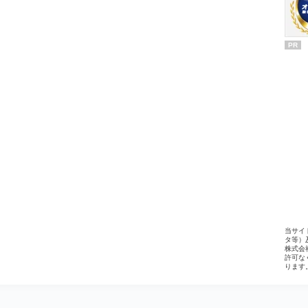
PR
当サイ
タ等）
株式会
許可な
ります