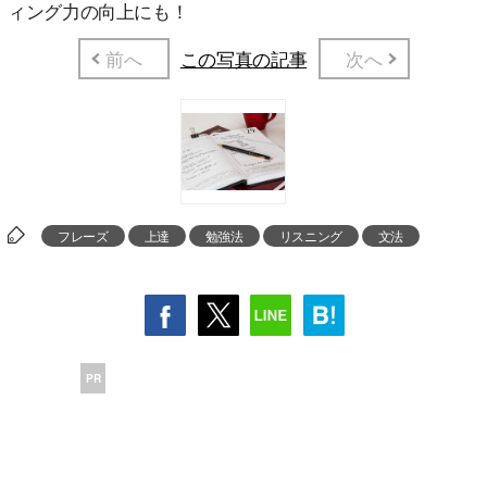
ィング力の向上にも！
前へ
この写真の記事
次へ
フレーズ
上達
勉強法
リスニング
文法
PR