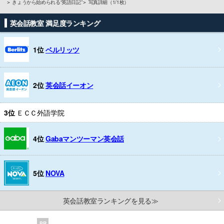
きょうから始められる“英語日記”
写真詳細（1/1枚）
英会話教室 満足度ランキング
1位
ベルリッツ
2位
英会話イーオン
3位
ＥＣＣ外語学院
4位
Gabaマンツーマン英会話
5位
NOVA
英会話教室ランキングを見る≫
PR