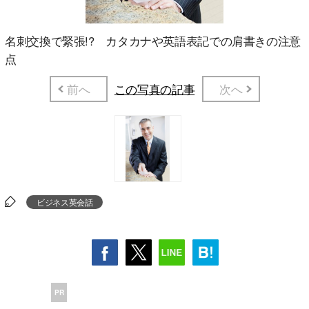
名刺交換で緊張!? カタカナや英語表記での肩書きの注意
点
前へ
この写真の記事
次へ
ビジネス英会話
PR