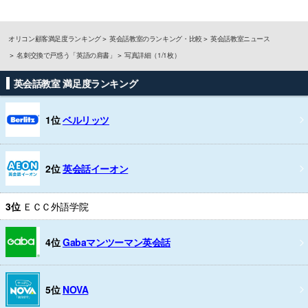
オリコン顧客満足度ランキング
英会話教室のランキング・比較
英会話教室ニュース
名刺交換で戸惑う「英語の肩書」
写真詳細（1/1枚）
英会話教室 満足度ランキング
1位
ベルリッツ
2位
英会話イーオン
3位
ＥＣＣ外語学院
4位
Gabaマンツーマン英会話
5位
NOVA