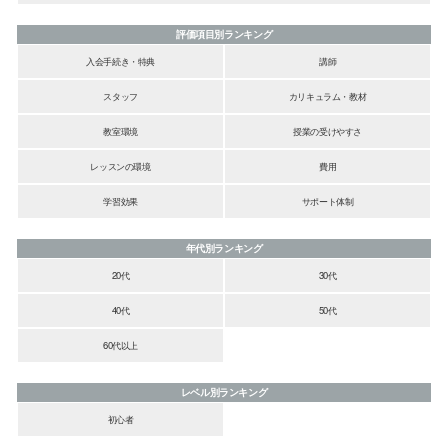
評価項目別ランキング
入会手続き・特典
講師
スタッフ
カリキュラム・教材
教室環境
授業の受けやすさ
レッスンの環境
費用
学習効果
サポート体制
年代別ランキング
20代
30代
40代
50代
60代以上
レベル別ランキング
初心者