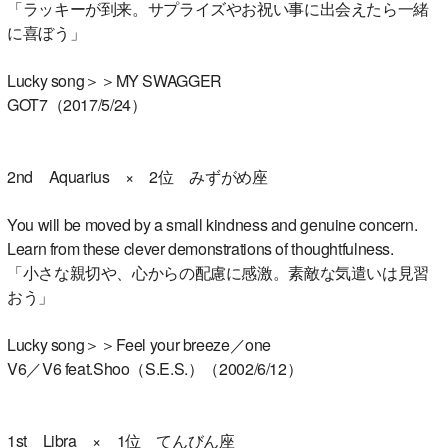
「ラッキーが到来。サプライズやお祝い事に出会えたら一緒
に喜ぼう」
Lucky song＞＞MY SWAGGER
GOT7（2017/5/24）
2nd Aquarius × 2位 みずがめ座
You will be moved by a small kindness and genuine concern.
Learn from these clever demonstrations of thoughtfulness.
「小さな親切や、心からの配慮に感激。素敵な気遣いは見習
おう」
Lucky song＞＞Feel your breeze／one
V6／V6 feat.Shoo（S.E.S.）（2002/6/12）
1st Libra × 1位 てんびん座