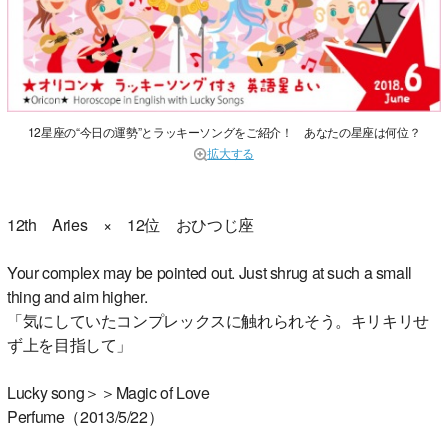
12星座の“今日の運勢”とラッキーソングをご紹介！ あなたの星座は何位？
拡大する
12th Aries × 12位 おひつじ座
Your complex may be pointed out. Just shrug at such a small
thing and aim higher.
「気にしていたコンプレックスに触れられそう。キリキリせ
ず上を目指して」
Lucky song＞＞Magic of Love
Perfume（2013/5/22）