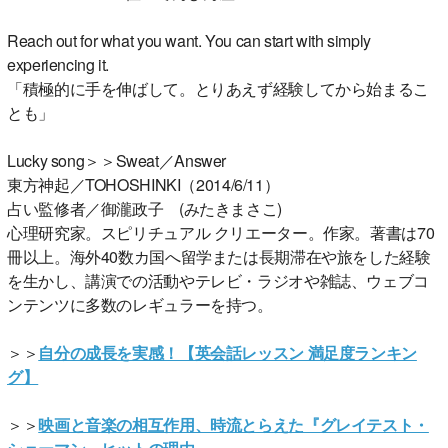
Reach out for what you want. You can start with simply
experiencing it.
「積極的に手を伸ばして。とりあえず経験してから始まるこ
とも」
Lucky song＞＞Sweat／Answer
東方神起／TOHOSHINKI（2014/6/11）
占い監修者／御瀧政子 (みたきまさこ)
心理研究家。スピリチュアル クリエーター。作家。著書は70
冊以上。海外40数カ国へ留学または長期滞在や旅をした経験
を生かし、講演での活動やテレビ・ラジオや雑誌、ウェブコ
ンテンツに多数のレギュラーを持つ。
＞＞
自分の成長を実感！【英会話レッスン 満足度ランキン
グ】
＞＞
映画と音楽の相互作用、時流とらえた『グレイテスト・