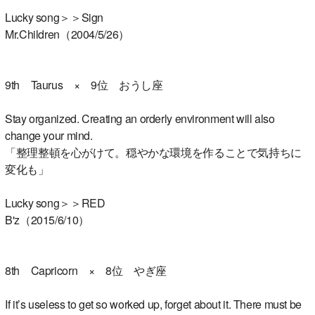
Lucky song＞＞Sign
Mr.Children（2004/5/26）
9th Taurus × 9位 おうし座
Stay organized. Creating an orderly environment will also
change your mind.
「整理整頓を心がけて。穏やかな環境を作ることで気持ちに
変化も」
Lucky song＞＞RED
B'z（2015/6/10）
8th Capricorn × 8位 やぎ座
If it’s useless to get so worked up, forget about it. There must be