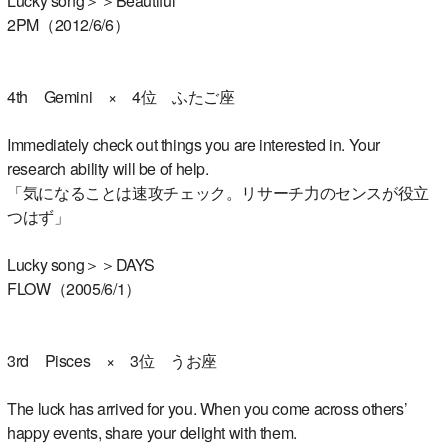
Lucky song＞＞Beautiful
2PM（2012/6/6）
4th Gemini × 4位 ふたご座
Immediately check out things you are interested in. Your
research ability will be of help.
「気になることは速攻チェック。リサーチ力のセンスが役立
つはず」
Lucky song＞＞DAYS
FLOW（2005/6/1）
3rd Pisces × 3位 うお座
The luck has arrived for you. When you come across others’
happy events, share your delight with them.