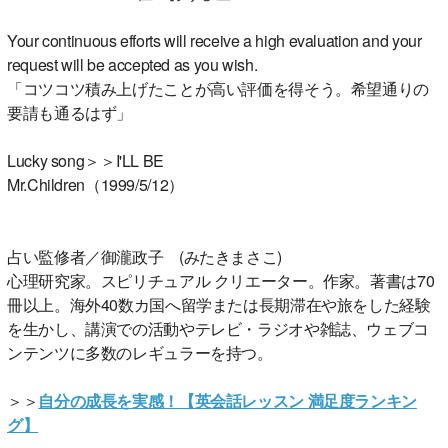
Your continuous efforts will receive a high evaluation and your
request will be accepted as you wish.
「コツコツ積み上げたことが高い評価を得そう。希望通りの
要請も通るはず」
Lucky song＞＞I'LL BE
Mr.Children（1999/5/12）
占い監修者／御瀧政子 (みたきまさこ)
心理研究家。スピリチュアル クリエーター。作家。著書は70
冊以上。海外40数カ国へ留学または長期滞在や旅をした経験
を生かし、講演での活動やテレビ・ラジオや雑誌、ウェブコ
ンテンツに多数のレギュラーを持つ。
＞＞
自分の成長を実感！【英会話レッスン 満足度ランキン
グ】