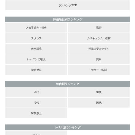
ランキングTOP
評価項目別ランキング
入会手続き・特典
講師
スタッフ
カリキュラム・教材
教室環境
授業の受けやすさ
レッスンの環境
費用
学習効果
サポート体制
年代別ランキング
20代
30代
40代
50代
60代以上
レベル別ランキング