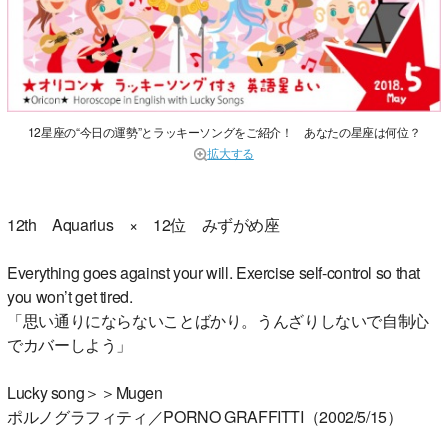
12星座の“今日の運勢”とラッキーソングをご紹介！ あなたの星座は何位？
拡大する
12th Aquarius × 12位 みずがめ座
Everything goes against your will. Exercise self-control so that
you won’t get tired.
「思い通りにならないことばかり。うんざりしないで自制心
でカバーしよう」
Lucky song＞＞Mugen
ポルノグラフィティ／PORNO GRAFFITTI（2002/5/15）