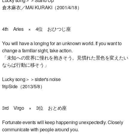
Lucky song＞＞Stand Up
倉木麻衣／MAI KURAKI（2001/4/18）
4th Aries × 4位 おひつじ座
You will have a longing for an unknown world. If you want to
change a familiar sight, take action.
「未知への世界に憧れを抱きそう。見慣れた景色を変えたい
ならば行動に移そう」
Lucky song＞＞sister's noise
fripSide（2013/5/8）
3rd Virgo × 3位 おとめ座
Fortunate events will keep happening unexpectedly. Closely
communicate with people around you.