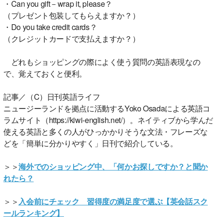
・Can you gift－wrap it, please？
（プレゼント包装してもらえますか？）
・Do you take credit cards？
（クレジットカードで支払えますか？）
どれもショッピングの際によく使う質問の英語表現なの
で、覚えておくと便利。
記事／（C）日刊英語ライフ
ニュージーランドを拠点に活動するYoko Osadaによる英語コ
ラムサイト（https://kiwi-english.net/）。ネイティブから学んだ
使える英語と多くの人がひっかかりそうな文法・フレーズな
どを「簡単に分かりやすく」日刊で紹介している。
＞＞
海外でのショッピング中、「何かお探しですか？と聞か
れたら？
＞＞
入会前にチェック 習得度の満足度で選ぶ【英会話スク
ールランキング】