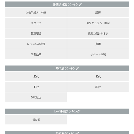
評価項目別ランキング
入会手続き・特典
講師
スタッフ
カリキュラム・教材
教室環境
授業の受けやすさ
レッスンの環境
費用
学習効果
サポート体制
年代別ランキング
20代
30代
40代
50代
60代以上
レベル別ランキング
初心者
目的別ランキング