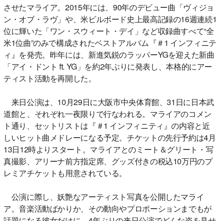
させたマライア。2015年には、90年のデビュー曲「ヴィジョ
ン・オブ・ラヴ」や、米ビルボード史上最高記録の16週連続1
位に輝いた「ワン・スウィート・デイ」など収録曲すべて“全
米1位曲”のみで構成されたベストアルバム『＃1 インフィニテ
ィ』を発売。昨年には、新進気鋭のラッパーYGを迎えた新曲
「アイ・ドント ft. YG」を約2年ぶりに発表し、本格的にアー
ティスト活動を再開した。
来日公演は、10月29日に大阪市中央体育館、31日に日本武
道館と、それぞれ一夜限りで行なわれる。マライアのコメン
ト通り、セットリストは『＃1 インフィニティ』の内容と近
しいヒット曲メドレーになる予定。チケットの先行予約は4月
13日12時よりスタート。マライアとのミート＆グリート・写
真撮影、アリーナ前方指定席、グッズ付きの税込10万円のプ
レミアチケットも用意されている。
公演に際し、妖艶なアーティスト写真を公開したマライ
ア。音楽活動ばかりか、その動向やプロポーションまでもが
話題になる彼女だけに、4年ぶりの来日公演でどんな姿を見せ