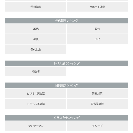
学習効果
サポート体制
年代別ランキング
20代
30代
40代
50代
60代以上
レベル別ランキング
初心者
目的別ランキング
ビジネス英会話
資格対策
トラベル英会話
日常英会話
クラス別ランキング
マンツーマン
グループ