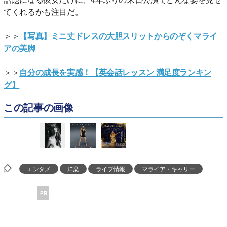
てくれるかも注目だ。
＞＞
【写真】ミニ丈ドレスの大胆スリットからのぞくマライ
アの美脚
＞＞
自分の成長を実感！【英会話レッスン 満足度ランキン
グ】
この記事の画像
エンタメ
洋楽
ライブ情報
マライア・キャリー
PR