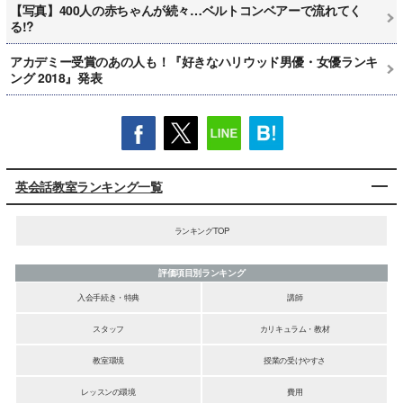
【写真】400人の赤ちゃんが続々…ベルトコンベアーで流れてく
る!?
アカデミー受賞のあの人も！『好きなハリウッド男優・女優ランキ
ング 2018』発表
英会話教室ランキング一覧
ランキングTOP
評価項目別ランキング
入会手続き・特典
講師
スタッフ
カリキュラム・教材
教室環境
授業の受けやすさ
レッスンの環境
費用