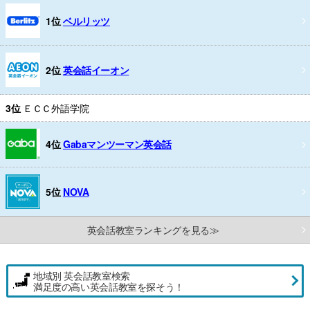
1位
ベルリッツ
2位
英会話イーオン
3位
ＥＣＣ外語学院
4位
Gabaマンツーマン英会話
5位
NOVA
英会話教室ランキングを見る≫
地域別 英会話教室検索
満足度の高い英会話教室を探そう！