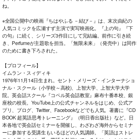
ね。
※全国公開中の映画『ちはやふる －結び－』は、末次由紀の
人気コミックを広瀬すず主演で実写映画化。『上の句』『下
の句』に続く、シリーズ3作目にして完結編。前作に引き続
き、Perfumeが主題歌を担当。「無限未来」（発売中）は同作
のために書き下ろされた。
【プロフィール】
イムラン・スィディキ
1976年11月14日生まれ。セント・メリーズ・インターナショ
ナル・スクール（小学校～高校)、上智大学、上智大学大学
院。英会話スクール『コペル英会話教室』麻布十番本校、銀
座校の校長。YouTube上の公式チャンネルをはじめ、公式ア
プリ、ブログ、Twitter、Facebookなどでも人気。著書に『CD
BOOK 超英語思考トレーニング』（明日香出版社）など。日
本各地で英会話セミナーを開催し、わざわざ海外からセミナ
ーに参加する受講生もいるほどの人気講師。「英語はストレ