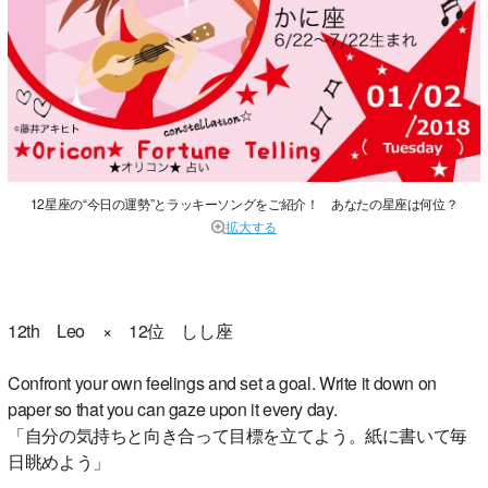
12星座の“今日の運勢”とラッキーソングをご紹介！ あなたの星座は何位？
拡大する
12th Leo × 12位 しし座
Confront your own feelings and set a goal. Write it down on
paper so that you can gaze upon it every day.
「自分の気持ちと向き合って目標を立てよう。紙に書いて毎
日眺めよう」