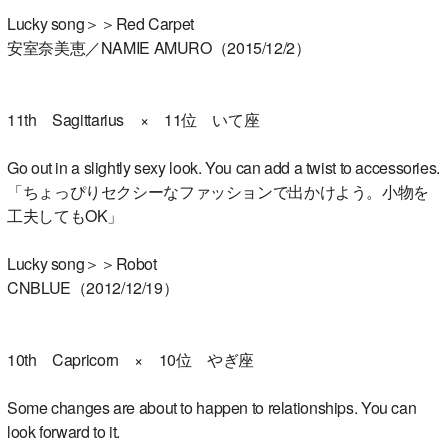
Lucky song＞＞Red Carpet
安室奈美恵／NAMIE AMURO（2015/12/2）
11th Sagittarius × 11位 いて座
Go out in a slightly sexy look. You can add a twist to accessories.
「ちょっぴりセクシーなファッションで出かけよう。小物を
工夫してもOK」
Lucky song＞＞Robot
CNBLUE（2012/12/19）
10th Capricorn × 10位 やぎ座
Some changes are about to happen to relationships. You can
look forward to it.