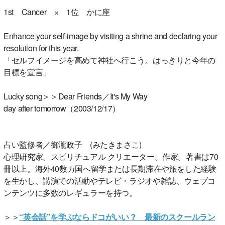
1st Cancer × 1位 かに座
Enhance your self-image by visiting a shrine and declaring your
resolution for this year.
「セルフイメージを高めて神社へ行こう。はっきりと今年の
目標を宣言」
Lucky song＞＞Dear Friends／It's My Way
day after tomorrow（2003/12/17）
占い監修者／御瀧政子 (みたきまさこ)
心理研究家。スピリチュアル クリエーター。作家。著書は70
冊以上。海外40数カ国へ留学または長期滞在や旅をした経験
を生かし、講演での活動やテレビ・ラジオや雑誌、ウェブコ
ンテンツに多数のレギュラーを持つ。
＞＞
“英会話”を学ぶならドコがいい？ 最新のスクールラン