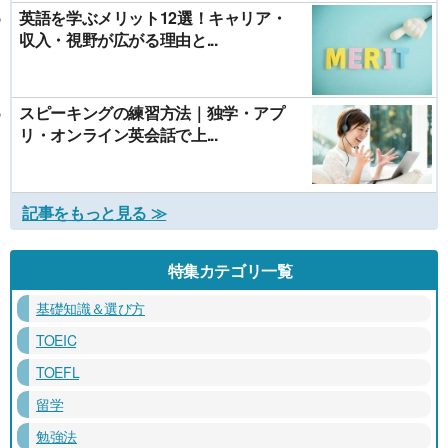
英語を学ぶメリット12選！キャリア・
収入・視野が広がる理由と...
スピーキングの練習方法｜独学・アプ
リ・オンライン英会話で上...
記事をもっと見る ≫
特集カテゴリ一覧
基礎知識＆選び方
TOEIC
TOEFL
留学
勉強法