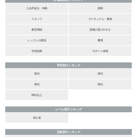
入会手続き・特典
講師
スタッフ
カリキュラム・教材
教室環境
授業の受けやすさ
レッスンの環境
費用
学習効果
サポート体制
年代別ランキング
20代
30代
40代
50代
60代以上
レベル別ランキング
初心者
目的別ランキング