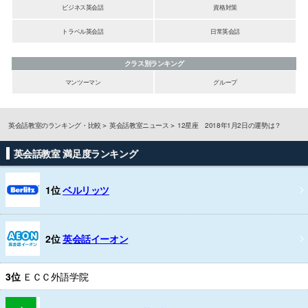
ビジネス英会話
資格対策
トラベル英会話
日常英会話
クラス別ランキング
マンツーマン
グループ
英会話教室のランキング・比較
英会話教室ニュース
12星座 2018年1月2日の運勢は？
英会話教室 満足度ランキング
1位
ベルリッツ
2位
英会話イーオン
3位
ＥＣＣ外語学院