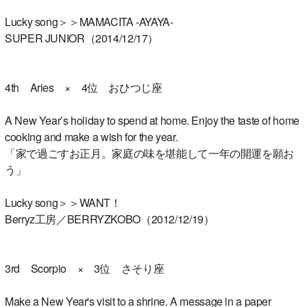
Lucky song＞＞MAMACITA -AYAYA-
SUPER JUNIOR（2014/12/17）
4th Aries × 4位 おひつじ座
A New Year’s holiday to spend at home. Enjoy the taste of home
cooking and make a wish for the year.
「家で過ごすお正月。家庭の味を堪能して一年の開運を願お
う」
Lucky song＞＞WANT！
Berryz工房／BERRYZKOBO（2012/12/19）
3rd Scorpio × 3位 さそり座
Make a New Year's visit to a shrine. A message in a paper