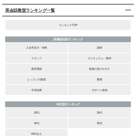
英会話教室ランキング一覧
ランキングTOP
評価項目別ランキング
入会手続き・特典
講師
スタッフ
カリキュラム・教材
教室環境
授業の受けやすさ
レッスンの環境
費用
学習効果
サポート体制
年代別ランキング
20代
30代
40代
50代
60代以上