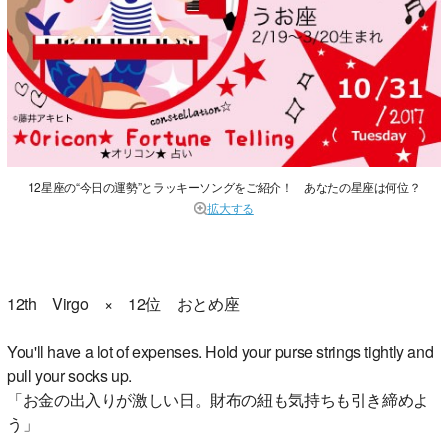
12星座の“今日の運勢”とラッキーソングをご紹介！ あなたの星座は何位？
拡大する
12th Virgo × 12位 おとめ座
You'll have a lot of expenses. Hold your purse strings tightly and
pull your socks up.
「お金の出入りが激しい日。財布の紐も気持ちも引き締めよ
う」