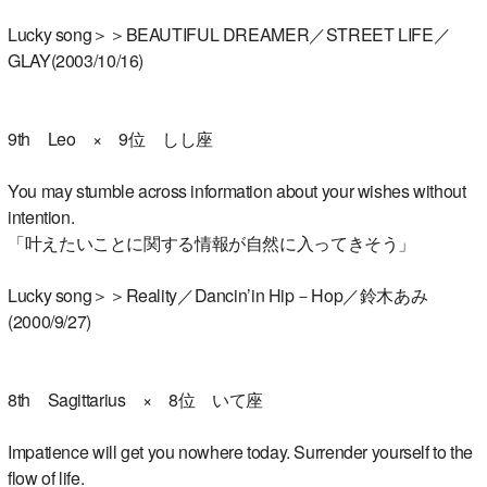
Lucky song＞＞BEAUTIFUL DREAMER／STREET LIFE／
GLAY(2003/10/16)
9th Leo × 9位 しし座
You may stumble across information about your wishes without
intention.
「叶えたいことに関する情報が自然に入ってきそう」
Lucky song＞＞Reality／Dancin’in Hip－Hop／鈴木あみ
(2000/9/27)
8th Sagittarius × 8位 いて座
Impatience will get you nowhere today. Surrender yourself to the
flow of life.