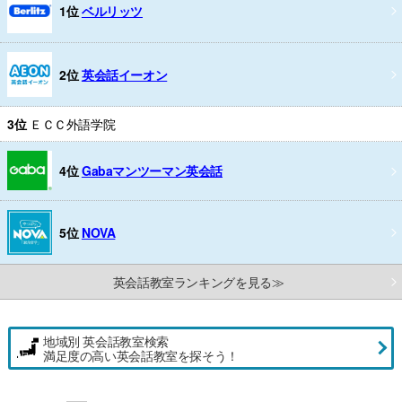
1位
ベルリッツ
2位
英会話イーオン
3位
ＥＣＣ外語学院
4位
Gabaマンツーマン英会話
5位
NOVA
英会話教室ランキングを見る≫
地域別 英会話教室検索
満足度の高い英会話教室を探そう！