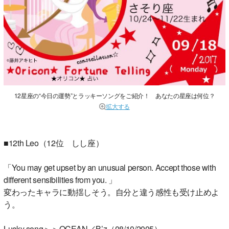
12星座の“今日の運勢”とラッキーソングをご紹介！ あなたの星座は何位？
拡大する
■12th Leo（12位 しし座）
「You may get upset by an unusual person. Accept those with
different sensibilities from you. 」
変わったキャラに動揺しそう。自分と違う感性も受け止めよ
う。
Lucky song＞＞OCEAN／B’z（08/10/2005）