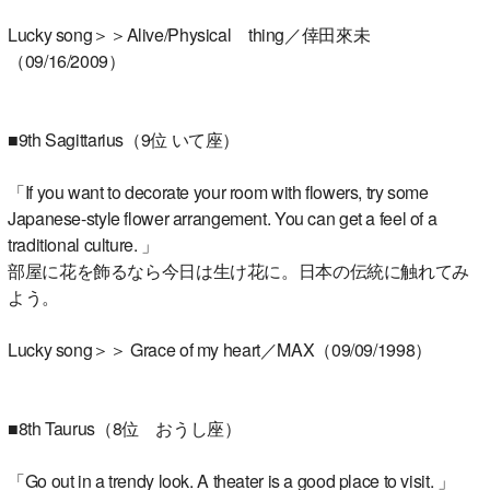
Lucky song＞＞Alive/Physical thing／倖田來未
（09/16/2009）
■9th Sagittarius（9位 いて座）
「If you want to decorate your room with flowers, try some
Japanese-style flower arrangement. You can get a feel of a
traditional culture. 」
部屋に花を飾るなら今日は生け花に。日本の伝統に触れてみ
よう。
Lucky song＞＞ Grace of my heart／MAX（09/09/1998）
■8th Taurus（8位 おうし座）
「Go out in a trendy look. A theater is a good place to visit. 」