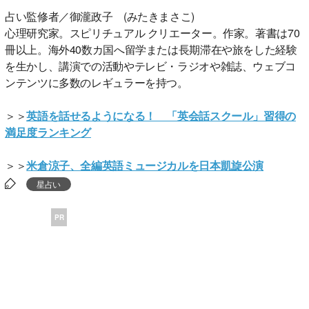
占い監修者／御瀧政子 (みたきまさこ)
心理研究家。スピリチュアル クリエーター。作家。著書は70
冊以上。海外40数カ国へ留学または長期滞在や旅をした経験
を生かし、講演での活動やテレビ・ラジオや雑誌、ウェブコ
ンテンツに多数のレギュラーを持つ。
＞＞
英語を話せるようになる！ 「英会話スクール」習得の
満足度ランキング
＞＞
米倉涼子、全編英語ミュージカルを日本凱旋公演
星占い
PR