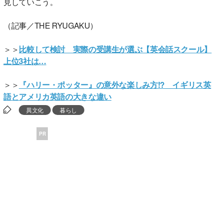
見していこう。
（記事／THE RYUGAKU）
＞＞
比較して検討 実際の受講生が選ぶ【英会話スクール】
上位3社は…
＞＞
『ハリー・ポッター』の意外な楽しみ方!? イギリス英
語とアメリカ英語の大きな違い
異文化
暮らし
PR