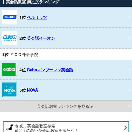
英会話教室 満足度ランキング
1位
ベルリッツ
2位
英会話イーオン
3位
ＥＣＣ外語学院
4位
Gabaマンツーマン英会話
5位
NOVA
英会話教室ランキングを見る≫
地域別 英会話教室検索
満足度の高い英会話教室を探そう！