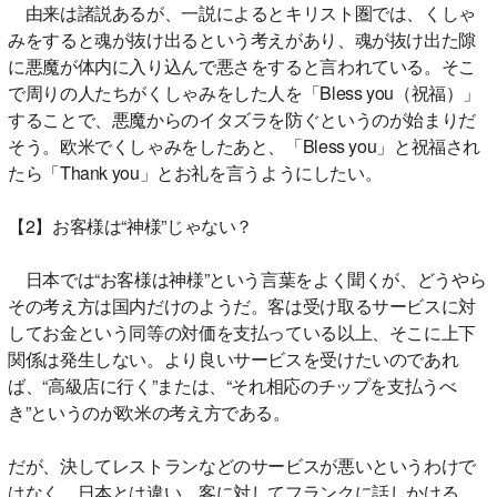
由来は諸説あるが、一説によるとキリスト圏では、くしゃ
みをすると魂が抜け出るという考えがあり、魂が抜け出た隙
に悪魔が体内に入り込んで悪さをすると言われている。そこ
で周りの人たちがくしゃみをした人を「Bless you（祝福）」
することで、悪魔からのイタズラを防ぐというのが始まりだ
そう。欧米でくしゃみをしたあと、「Bless you」と祝福され
たら「Thank you」とお礼を言うようにしたい。
【2】お客様は“神様”じゃない？
日本では“お客様は神様”という言葉をよく聞くが、どうやら
その考え方は国内だけのようだ。客は受け取るサービスに対
してお金という同等の対価を支払っている以上、そこに上下
関係は発生しない。より良いサービスを受けたいのであれ
ば、“高級店に行く”または、“それ相応のチップを支払うべ
き”というのが欧米の考え方である。
だが、決してレストランなどのサービスが悪いというわけで
はなく、日本とは違い、客に対してフランクに話しかける、