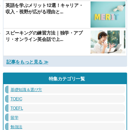
英語を学ぶメリット12選！キャリア・
収入・視野が広がる理由と...
スピーキングの練習方法｜独学・アプ
リ・オンライン英会話で上...
記事をもっと見る ≫
特集カテゴリ一覧
基礎知識＆選び方
TOEIC
TOEFL
留学
勉強法