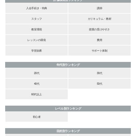
入会手続き・特典
講師
スタッフ
カリキュラム・教材
教室環境
授業の受けやすさ
レッスンの環境
費用
学習効果
サポート体制
年代別ランキング
20代
30代
40代
50代
60代以上
レベル別ランキング
初心者
目的別ランキング