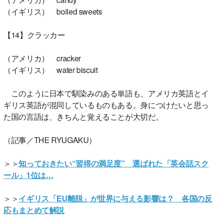
（イギリス） boiled sweets
【14】クラッカー
（アメリカ） cracker
（イギリス） water biscuit
このように日本で馴染みのある単語も、アメリカ英語とイ
ギリス英語が混同しているものもある。身につけたいと思っ
た国の言語は、きちんと覚えることが大切だ。
（記事／THE RYUGAKU）
＞＞
知っておきたい“習得の満足度” 選ばれた「英会話スク
ール」1位は…
＞＞
イギリス「EU離脱」が世界に与える影響は？ 各国の反
応もまとめて解説