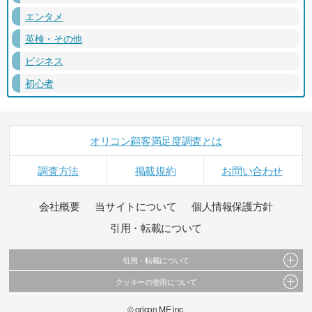
エンタメ
英検・その他
ビジネス
初心者
オリコン顧客満足度調査とは
調査方法
掲載規約
お問い合わせ
会社概要
当サイトについて
個人情報保護方針
引用・転載について
引用・転載について
クッキーの使用について
当サイトで公開されている情報（文字、写真、イラスト、画像データ等）及びこれらの配
置・編集および構造などについての著作権は株式会社oricon MEに帰属しております。
このサイトでは Cookie を使用して、ユーザーに合わせたコンテンツや広告の表示、ソーシャ
© oricon ME inc.
これらの情報を権利者の許可なく無断転載・複製などの二次利用を行うことは固く禁じてお