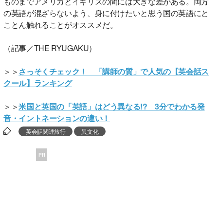
ものまでアメリカとイギリスの間には大きな差がある。両方
の英語が混ざらないよう、身に付けたいと思う国の英語にと
ことん触れることがオススメだ。
（記事／THE RYUGAKU）
＞＞
さっそくチェック！ 「講師の質」で人気の【英会話ス
クール】ランキング
＞＞
米国と英国の「英語」はどう異なる!? 3分でわかる発
音・イントネーションの違い！
英会話関連旅行
異文化
PR