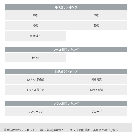
年代別ランキング
20代
30代
40代
50代
60代以上
レベル別ランキング
初心者
目的別ランキング
ビジネス英会話
資格対策
トラベル英会話
日常英会話
クラス別ランキング
マンツーマン
グループ
英会話教室のランキング・比較
英会話教室ニュース
米国と英国、英単語の違いは何？