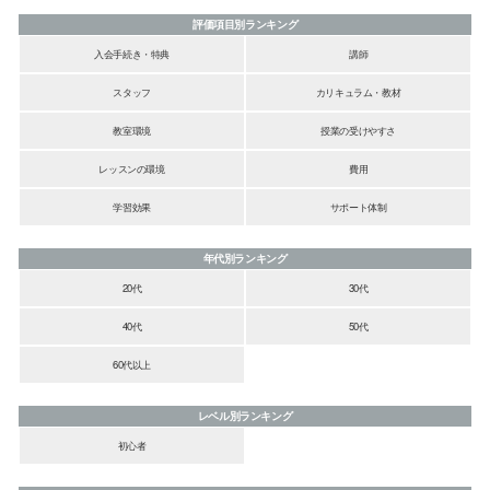
評価項目別ランキング
入会手続き・特典
講師
スタッフ
カリキュラム・教材
教室環境
授業の受けやすさ
レッスンの環境
費用
学習効果
サポート体制
年代別ランキング
20代
30代
40代
50代
60代以上
レベル別ランキング
初心者