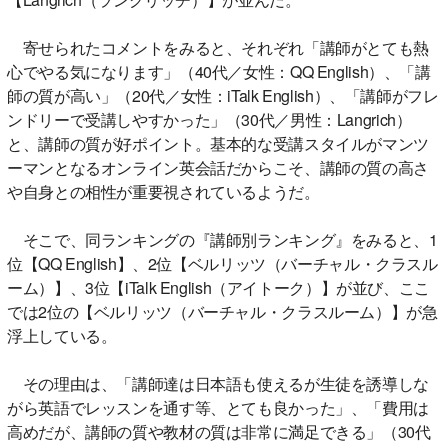
寄せられたコメントをみると、それぞれ「講師がとても熱
心でやる気になります」（40代／女性：QQ English）、「講
師の質が高い」（20代／女性：iTalk English）、「講師がフレ
ンドリーで受講しやすかった」（30代／男性：Langrich）
と、講師の質が好ポイント。基本的な受講スタイルがマンツ
ーマンとなるオンライン英会話だからこそ、講師の質の高さ
や自身との相性が重要視されているようだ。
そこで、同ランキングの『講師別ランキング』をみると、1
位【QQ English】、2位【ベルリッツ（バーチャル・クラスル
ーム）】、3位【iTalk English（アイトーク）】が並び、ここ
では2位の【ベルリッツ（バーチャル・クラスルーム）】が急
浮上している。
その理由は、「講師達は日本語も使えるが生徒を誘導しな
がら英語でレッスンを通す等、とても良かった」、「費用は
高めだが、講師の質や教材の質は非常に満足できる」（30代