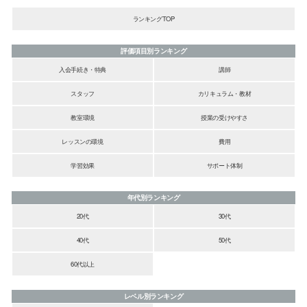
ランキングTOP
評価項目別ランキング
入会手続き・特典
講師
スタッフ
カリキュラム・教材
教室環境
授業の受けやすさ
レッスンの環境
費用
学習効果
サポート体制
年代別ランキング
20代
30代
40代
50代
60代以上
レベル別ランキング