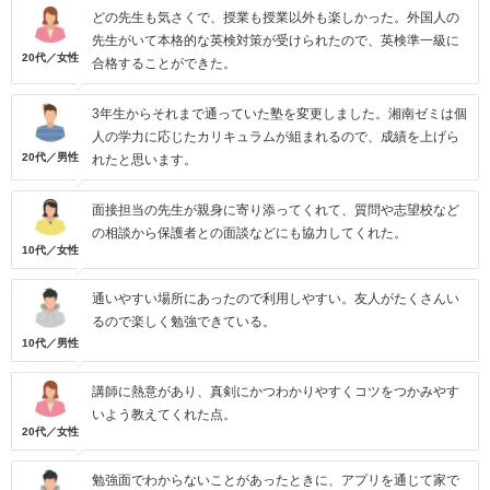
どの先生も気さくで、授業も授業以外も楽しかった。外国人の
先生がいて本格的な英検対策が受けられたので、英検準一級に
20代／女性
合格することができた。
3年生からそれまで通っていた塾を変更しました。湘南ゼミは個
人の学力に応じたカリキュラムが組まれるので、成績を上げら
20代／男性
れたと思います。
面接担当の先生が親身に寄り添ってくれて、質問や志望校など
の相談から保護者との面談などにも協力してくれた。
10代／女性
通いやすい場所にあったので利用しやすい。友人がたくさんい
るので楽しく勉強できている。
10代／男性
講師に熱意があり、真剣にかつわかりやすくコツをつかみやす
いよう教えてくれた点。
20代／女性
勉強面でわからないことがあったときに、アプリを通じて家で