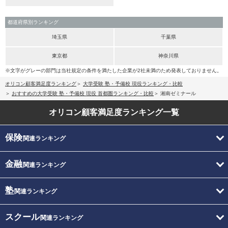
都道府県別ランキング
埼玉県
千葉県
東京都
神奈川県
※文字がグレーの部門は当社規定の条件を満たした企業が2社未満のため発表しておりません。
オリコン顧客満足度ランキング
大学受験 塾・予備校 現役ランキング・比較
おすすめの大学受験 塾・予備校 現役 首都圏ランキング・比較
湘南ゼミナール
オリコン顧客満足度
ランキング一覧
保険
関連ランキング
金融
関連ランキング
塾
関連ランキング
スクール
関連ランキング