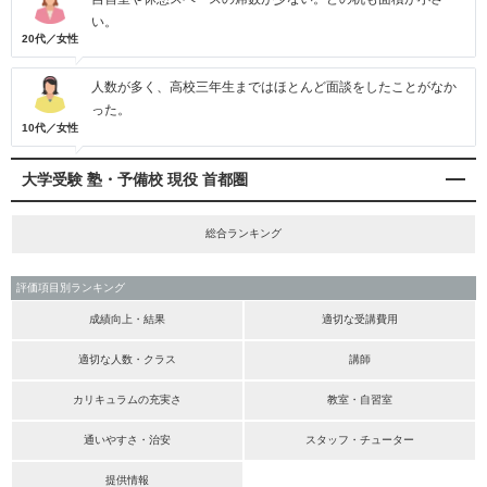
い。
20代／女性
人数が多く、高校三年生まではほとんど面談をしたことがなか
った。
10代／女性
大学受験 塾・予備校 現役 首都圏
総合ランキング
評価項目別ランキング
成績向上・結果
適切な受講費用
適切な人数・クラス
講師
カリキュラムの充実さ
教室・自習室
通いやすさ・治安
スタッフ・チューター
提供情報