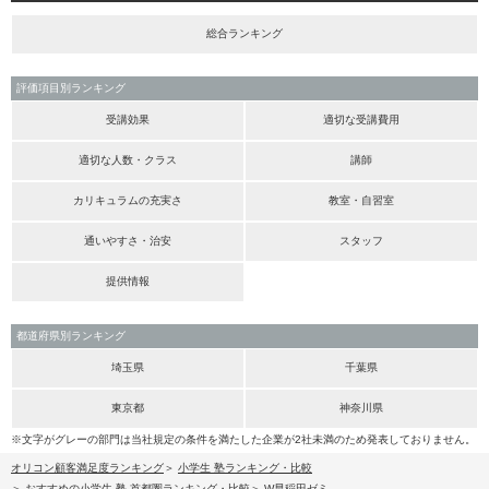
総合ランキング
評価項目別ランキング
受講効果
適切な受講費用
適切な人数・クラス
講師
カリキュラムの充実さ
教室・自習室
通いやすさ・治安
スタッフ
提供情報
都道府県別ランキング
埼玉県
千葉県
東京都
神奈川県
※文字がグレーの部門は当社規定の条件を満たした企業が2社未満のため発表しておりません。
オリコン顧客満足度ランキング
小学生 塾ランキング・比較
おすすめの小学生 塾 首都圏ランキング・比較
W早稲田ゼミ