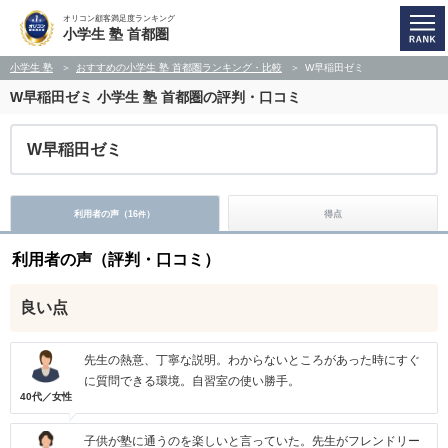
オリコン顧客満足度ランキング
小学生 塾 首都圏
小学生 塾
おすすめの小学生 塾 首都圏ランキング・比較
W早稲田ゼミ
W早稲田ゼミ
小学生 塾 首都圏の評判・口コミ
W早稲田ゼミ
利用者の声（
16
）
得点
件
利用者の声（評判・口コミ）
良い点
先生の熱意、丁寧な説明。わからないところがあった時にすぐ
に質問できる環境。自習室の使い勝手。
40代／女性
子供が塾に通うのを楽しいと言っていた。先生がフレンドリー