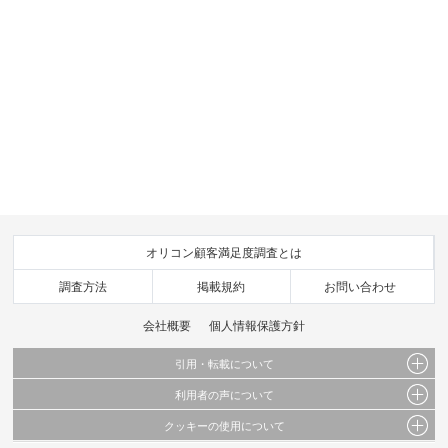
オリコン顧客満足度調査とは
調査方法
掲載規約
お問い合わせ
会社概要
個人情報保護方針
引用・転載について
利用者の声について
当サイトで公開されている情報（文字、写真、イラスト、画像データ等）及びこれらの配
置・編集および構造などについての著作権は株式会社oricon MEに帰属しております。
クッキーの使用について
当サイトに掲載している内容はすべてサービスの利用者が提出された見解・感想です。
これらの情報を権利者の許可なく無断転載・複製などの二次利用を行うことは固く禁じて
弊社が内容について正確性を含め一切保証するものではありません。