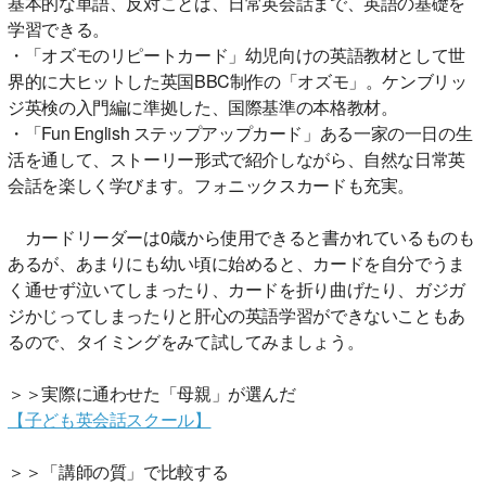
基本的な単語、反対ことば、日常英会話まで、英語の基礎を
学習できる。
・「オズモのリピートカード」幼児向けの英語教材として世
界的に大ヒットした英国BBC制作の「オズモ」。ケンブリッ
ジ英検の入門編に準拠した、国際基準の本格教材。
・「Fun English ステップアップカード」ある一家の一日の生
活を通して、ストーリー形式で紹介しながら、自然な日常英
会話を楽しく学びます。フォニックスカードも充実。
カードリーダーは0歳から使用できると書かれているものも
あるが、あまりにも幼い頃に始めると、カードを自分でうま
く通せず泣いてしまったり、カードを折り曲げたり、ガジガ
ジかじってしまったりと肝心の英語学習ができないこともあ
るので、タイミングをみて試してみましょう。
＞＞実際に通わせた「母親」が選んだ
【子ども英会話スクール】
＞＞「講師の質」で比較する