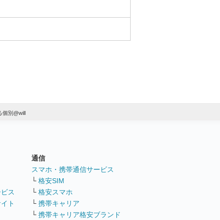
個別@will
通信
ト
スマホ・携帯通信サービス
└
格安SIM
ービス
└
格安スマホ
サイト
└
携帯キャリア
└
携帯キャリア格安ブランド