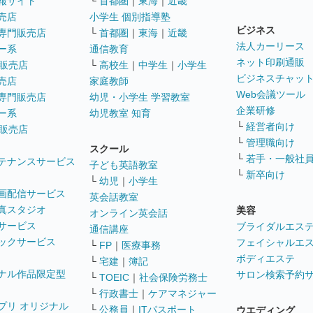
報サイト
└
首都圏
｜
東海
｜
近畿
売店
小学生 個別指導塾
ビジネス
専門販売店
└
首都圏
｜
東海
｜
近畿
法人カーリース
ー系
通信教育
ネット印刷通販
販売店
└
高校生
｜
中学生
｜
小学生
ビジネスチャッ
売店
家庭教師
Web会議ツール
専門販売店
幼児・小学生 学習教室
企業研修
ー系
幼児教室 知育
└
経営者向け
販売店
└
管理職向け
スクール
└
若手・一般社
テナンスサービス
子ども英語教室
└
新卒向け
└
幼児
｜
小学生
画配信サービス
英会話教室
真スタジオ
美容
オンライン英会話
サービス
ブライダルエス
通信講座
ックサービス
フェイシャルエ
└
FP
｜
医療事務
ボディエステ
└
宅建
｜
簿記
ナル作品限定型
サロン検索予約
└
TOEIC
｜
社会保険労務士
└
行政書士
｜
ケアマネジャー
プリ オリジナル
└
公務員
｜
ITパスポート
ウエディング