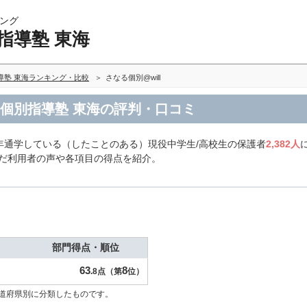
ング
指導塾 東海
導塾 東海ランキング・比較
さなる個別@will
験 個別指導塾 東海の評判・口コミ
年通学している（したことのある）現役中学生/高校生の保護者
2,382人
選んだ利用者の声や各項目の得点を紹介。
部門得点・順位
63
8
.8点（第
位）
道府県別に分類したものです。