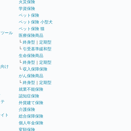
火災保険
学資保険
ペット保険
ペット保険 小型犬
ペット保険 猫
トツール
医療保険商品
└
終身型
｜
定期型
└
引受基準緩和型
生命保険商品
└
終身型
｜
定期型
員向け
└
収入保障保険
がん保険商品
└
終身型
｜
定期型
就業不能保険
テ
認知症保険
ステ
外貨建て保険
介護保険
サイト
総合保障保険
個人年金保険
変額保険