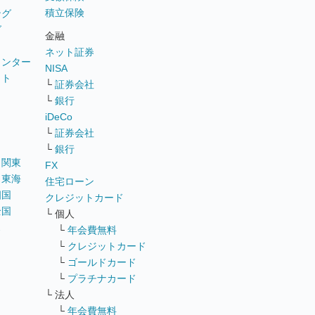
積立保険
ング
グ
金融
ネット証券
ウンター
NISA
イト
└
証券会社
リ
└
銀行
iDeCo
└
証券会社
└
銀行
｜
関東
FX
｜
東海
住宅ローン
四国
クレジットカード
全国
└ 個人
ス
└
年会費無料
└
クレジットカード
└
ゴールドカード
└
プラチナカード
└ 法人
└
年会費無料