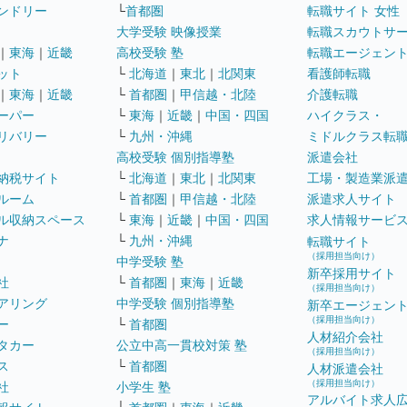
ンドリー
└
首都圏
転職サイト 女性
大学受験 映像授業
転職スカウトサ
｜
東海
｜
近畿
高校受験 塾
転職エージェン
ット
└
北海道
｜
東北
｜
北関東
看護師転職
｜
東海
｜
近畿
└
首都圏
｜
甲信越・北陸
介護転職
ーパー
└
東海
｜
近畿
｜
中国・四国
ハイクラス・
リバリー
└
九州・沖縄
ミドルクラス転
高校受験 個別指導塾
派遣会社
納税サイト
└
北海道
｜
東北
｜
北関東
工場・製造業派
ルーム
└
首都圏
｜
甲信越・北陸
派遣求人サイト
ル収納スペース
└
東海
｜
近畿
｜
中国・四国
求人情報サービ
ナ
└
九州・沖縄
転職サイト
（採用担当向け）
中学受験 塾
新卒採用サイト
社
└
首都圏
｜
東海
｜
近畿
（採用担当向け）
アリング
中学受験 個別指導塾
新卒エージェン
（採用担当向け）
ー
└
首都圏
人材紹介会社
タカー
公立中高一貫校対策 塾
（採用担当向け）
ス
└
首都圏
人材派遣会社
（採用担当向け）
社
小学生 塾
アルバイト求人