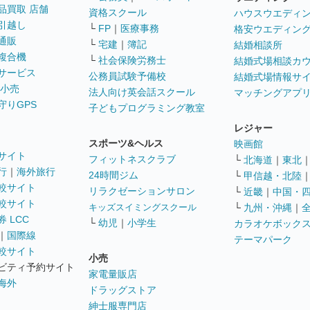
品買取 店舗
資格スクール
ハウスウエディ
引越し
└
FP
｜
医療事務
格安ウエディン
通販
└
宅建
｜
簿記
結婚相談所
複合機
└
社会保険労務士
結婚式場相談カ
サービス
公務員試験予備校
結婚式場情報サ
 小売
法人向け英会話スクール
マッチングアプ
守りGPS
子どもプログラミング教室
レジャー
スポーツ&ヘルス
映画館
サイト
フィットネスクラブ
└
北海道
｜
東北
行
｜
海外旅行
24時間ジム
└
甲信越・北陸
較サイト
リラクゼーションサロン
└
近畿
｜
中国・
較サイト
キッズスイミングスクール
└
九州・沖縄
｜
 LCC
└
幼児
｜
小学生
カラオケボック
｜
国際線
テーマパーク
較サイト
小売
ビティ予約サイト
家電量販店
海外
ドラッグストア
紳士服専門店