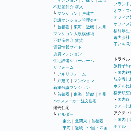
└
マンション
｜
戸建て
｜
土地
ブランド
不動産仲介 購入
オフィス
└
マンション
｜
戸建て
オフィス
分譲マンション管理会社
オフィス
└
首都圏
｜
東海
｜
近畿
｜
九州
福利厚生
マンション大規模修繕
電力会社
不動産仲介 賃貸
子ども見
賃貸情報サイト
賃貸マンション
トラベル
住宅設備ショールーム
旅行予約
リフォーム
└
国内旅
└
フルリフォーム
航空券比
└
戸建て
｜
マンション
ホテル比
新築分譲マンション
格安航空券
└
首都圏
｜
東海
｜
近畿
｜
九州
└
国内線
ハウスメーカー 注文住宅
ツアー比
建売住宅
アクティ
└
ビルダー
└
国内
｜
└
東北
｜
北関東
｜
首都圏
ホテル
└
東海
｜
近畿
｜
中国・四国