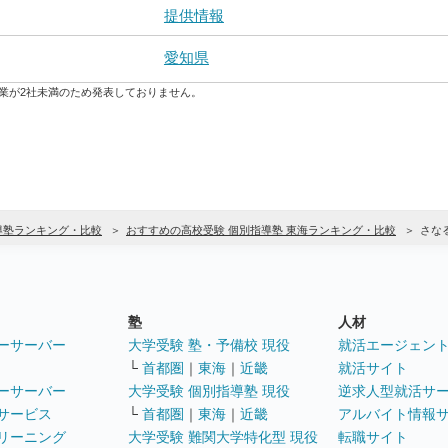
提供情報
愛知県
業が2社未満のため発表しておりません。
導塾ランキング・比較
おすすめの高校受験 個別指導塾 東海ランキング・比較
さなる
塾
人材
ーサーバー
大学受験 塾・予備校 現役
就活エージェン
└
首都圏
｜
東海
｜
近畿
就活サイト
ーサーバー
大学受験 個別指導塾 現役
逆求人型就活サ
サービス
└
首都圏
｜
東海
｜
近畿
アルバイト情報
リーニング
大学受験 難関大学特化型 現役
転職サイト