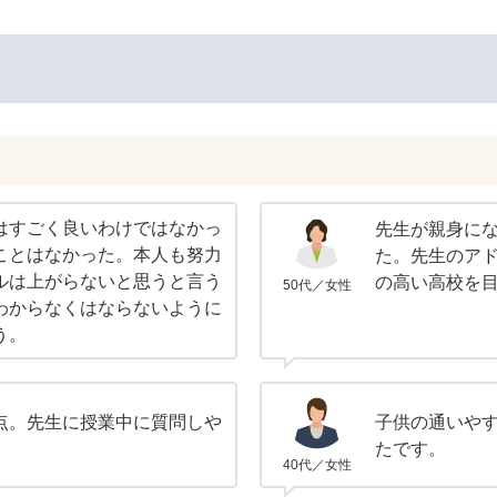
はすごく良いわけではなかっ
先生が親身に
ことはなかった。本人も努力
た。先生のア
ルは上がらないと思うと言う
の高い高校を
50代／女性
わからなくはならないように
う。
点。先生に授業中に質問しや
子供の通いや
たです。
40代／女性