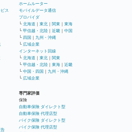
ホームルーター
ービス
モバイルデータ通信
ト
プロバイダ
└
北海道
｜
東北
｜
関東
｜
東海
└
甲信越・北陸
｜
近畿
｜
中国
└
四国
｜
九州・沖縄
職
└
広域企業
インターネット回線
遣
└
北海道
｜
東北
｜
関東
└
甲信越・北陸
｜
東海
｜
近畿
ス
└
中国・四国
｜
九州・沖縄
└
広域企業
専門家評価
ト
保険
自動車保険 ダイレクト型
自動車保険 代理店型
バイク保険 ダイレクト型
バイク保険 代理店型
広告