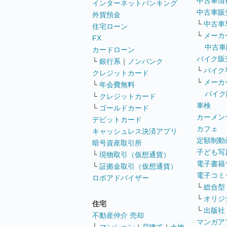
中古車情
インターネットバンキング
中古車販
外貨預金
└
中古車
住宅ローン
└
メーカ
FX
中古車
カードローン
バイク販
└
銀行系
｜
ノンバンク
└
バイク
クレジットカード
└
メーカ
└
年会費無料
バイク
└
クレジットカード
車検
└
ゴールドカード
カーメン
デビットカード
カフェ
キャッシュレス決済アプリ
定額制動
暗号資産取引所
子ども写
└
現物取引（仮想通貨）
電子書籍
└
証拠金取引（仮想通貨）
電子コミ
ロボアドバイザー
└
総合型
└
オリジ
住宅
└
出版社
不動産仲介 売却
マンガア