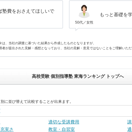
ば塾費をおさえてほしいで
もっと基礎を
50代／女性
タは、当社の調査に基づいた結果から作成したものとなりますが、
用者が提出された見解・感想となっており、当社の見解・意見ではないことをご理解いただ
高校受験 個別指導塾 東海ランキング トップへ
目別に並び替えて比較することが出来ます。
グ
果
適切な受講費用
講
の充実さ
教室・自習室
通