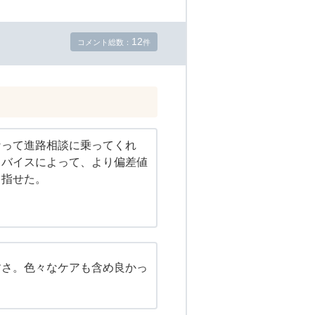
12
コメント総数：
件
なって進路相談に乗ってくれ
ドバイスによって、より偏差値
目指せた。
すさ。色々なケアも含め良かっ