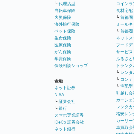
└
代理店型
コインラ
自転車保険
食材宅配
火災保険
└
首都圏
海外旅行保険
ミールキ
ペット保険
└
首都圏
生命保険
ネットス
医療保険
フードデ
がん保険
サービス
学資保険
ふるさと
保険相談ショップ
トランク
└
レンタ
└
コンテ
金融
└
宅配型
ネット証券
引越し会
NISA
カーシェ
└
証券会社
レンタカ
└
銀行
格安レン
スマホ専業証券
カーリー
iDeCo 証券会社
車買取会
ネット銀行