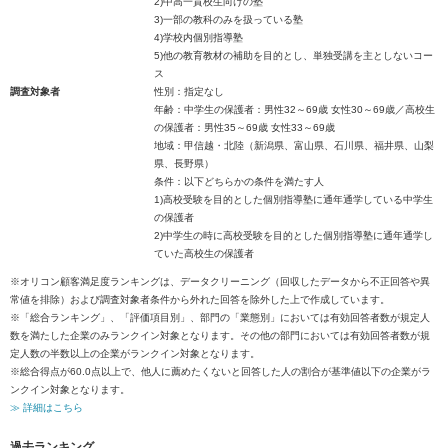
2)中高一貫校生向けの塾
3)一部の教科のみを扱っている塾
4)学校内個別指導塾
5)他の教育教材の補助を目的とし、単独受講を主としないコー
ス
調査対象者
性別：指定なし
年齢：中学生の保護者：男性32～69歳 女性30～69歳／高校生
の保護者：男性35～69歳 女性33～69歳
地域：甲信越・北陸（新潟県、富山県、石川県、福井県、山梨
県、長野県）
条件：以下どちらかの条件を満たす人
1)高校受験を目的とした個別指導塾に通年通学している中学生
の保護者
2)中学生の時に高校受験を目的とした個別指導塾に通年通学し
ていた高校生の保護者
※オリコン顧客満足度ランキングは、データクリーニング（回収したデータから不正回答や異
常値を排除）および調査対象者条件から外れた回答を除外した上で作成しています。
※「総合ランキング」、「評価項目別」、部門の「業態別」においては有効回答者数が規定人
数を満たした企業のみランクイン対象となります。その他の部門においては有効回答者数が規
定人数の半数以上の企業がランクイン対象となります。
※総合得点が60.0点以上で、他人に薦めたくないと回答した人の割合が基準値以下の企業がラ
ンクイン対象となります。
≫ 詳細はこちら
過去ランキング