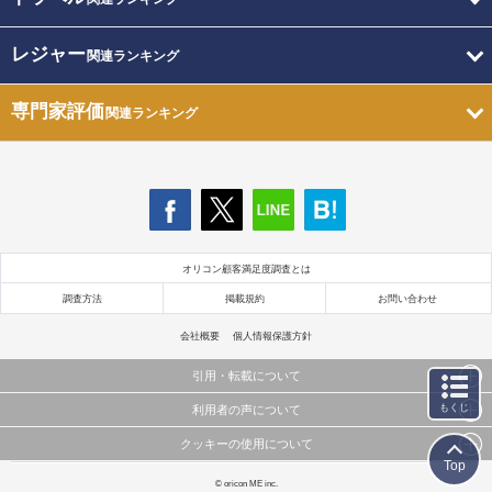
レジャー
関連ランキング
専門家評価
関連ランキング
オリコン顧客満足度調査とは
調査方法
掲載規約
お問い合わせ
会社概要
個人情報保護方針
引用・転載について
もくじ
利用者の声について
当サイトで公開されている情報（文字、写真、イラスト、画像データ等）及びこれらの配置・
編集および構造などについての著作権は株式会社oricon MEに帰属しております。
クッキーの使用について
当サイトに掲載している内容はすべてサービスの利用者が提出された見解・感想です。
これらの情報を権利者の許可なく無断転載・複製などの二次利用を行うことは固く禁じており
Top
弊社が内容について正確性を含め一切保証するものではありません。
ます。
このサイトでは Cookie を使用して、ユーザーに合わせたコンテンツや広告の表示、ソーシャル
© oricon ME inc.
弊社の見解・ 意見ではないことをご理解いただいた上でご覧ください。