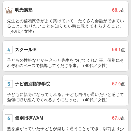
明光義塾
68
.5
点
先生との信頼関係がよく築けていて、たくさん会話ができてい
ること。知りたいことを知りたい時に教えてもらえること。
（40代／女性）
スクールIE
68
.1
点
子どもの性格などから合った先生をつけてくれた事、個別にそ
れぞれのペースで指導してくださる事。（40代／女性）
ナビ個別指導学院
67
.9
点
子どもに親身になってくれる。子ども自信が通いたいと感じて
勉強に取り組んでくれるようになった。（40代／女性）
個別指導WAM
67
.0
点
塾を嫌がっていた子どもが楽しく通うことができ、以前より少