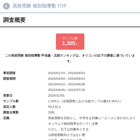
高校受験 個別指導塾 TOP
調査概要
サンプル数
1,305
人
この高校受験 個別指導塾 甲信越・北陸ランキングは、オリコンの以下の調査に基づいていま
す。
事前調査
2024/01/15～2024/04/03
調査期間
2024/04/04～2024/06/24
2023/04/10～2023/06/28
2022/04/26～2022/07/19
更新日
2024/11/01
サンプル数
1,305人（全国調査における総サンプル数24,304人）
規定人数
50人以上
調査企業数
29社
定義
高校受験を目的とし、中学生を対象に一人一人に合わせたカリ
キュラムで個別指導を行っている塾
ただし、以下は対象外とする
1)高校受験向けではない塾