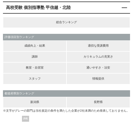
高校受験 個別指導塾 甲信越・北陸
総合ランキング
評価項目別ランキング
成績向上・結果
適切な受講費用
講師
カリキュラムの充実さ
教室・自習室
通いやすさ・治安
スタッフ
情報提供
都道府県別ランキング
新潟県
長野県
※文字がグレーの部門は当社規定の条件を満たした企業が2社未満のため発表しておりません。
PR