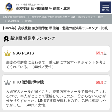
オリコン顧客満足度ランキング
高校受験 個別指導塾 甲信越・北陸
高校受験 個別指導塾
おすすめの高校受験 個別指導塾 甲信越・北陸ランキング・比較
2024年版
新潟県
【2024年】高校受験 個別指導塾 甲信越・北陸の新潟県ランキング・比較
新潟県 満足度ランキング
69
NSG PLATS
.9
点
生徒の理解度に合わせて、重点的に学習すべきポイントを考え
てくれている。（40代／男性）
ITTO個別指導学院
69
.5
点
入退室のメールが届くこと。授業内容をメールで報告してくれ
るので、本人がどこまで理解しているのか、分からないのかが
分かりやすかった。LINEで連絡が取れるので、気軽に相談しや
すかった。（40代／女性）