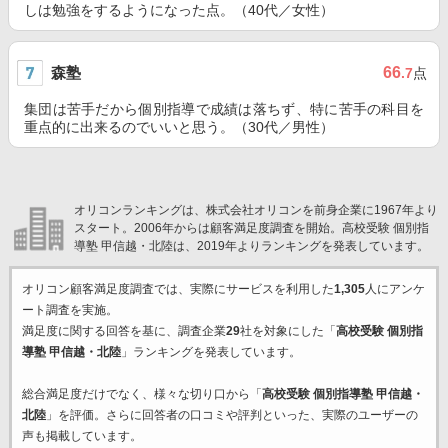
しは勉強をするようになった点。（40代／女性）
森塾
66
.7
点
集団は苦手だから個別指導で成績は落ちず、特に苦手の科目を
重点的に出来るのでいいと思う。（30代／男性）
オリコンランキングは、株式会社オリコンを前身企業に1967年より
スタート。2006年からは顧客満足度調査を開始。高校受験 個別指
導塾 甲信越・北陸は、2019年よりランキングを発表しています。
オリコン顧客満足度調査では、実際にサービスを利用した
1,305
人にアンケ
ート調査を実施。
満足度に関する回答を基に、調査企業
29
社を対象にした「
高校受験 個別指
導塾 甲信越・北陸
」ランキングを発表しています。
総合満足度だけでなく、様々な切り口から「
高校受験 個別指導塾 甲信越・
北陸
」を評価。さらに回答者の口コミや評判といった、実際のユーザーの
声も掲載しています。