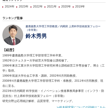
2024年
2023年
2022年
2021年
2020年
2019年
ランキング監修
慶應義塾大学理工学部教授／内閣府 上席科学技術政策フェロー
（非常勤）
鈴木秀男
【経歴】
1989年慶應義塾大学理工学部管理工学科卒業。
1992年ロチェスター大学経営大学院修士課程修了。
1996年東京工業大学大学院理工学研究科博士課程経営工学専攻修了。博士（工
学）取得。
1996年筑波大学社会工学系・講師。2002年6月同助教授。
2008年4月慶應義塾大学理工学部管理工学科・准教授。2011年4月同教授、現
在に至る。
2023年4月内閣府 科学技術・イノベーション推進事務局参事官（インフラ・防
災担当）付上席科学技術政策フェロー（非常勤）
研究分野は応用統計解析、品質管理、マーケティング。
≫鈴木研究室についての詳細はこちら