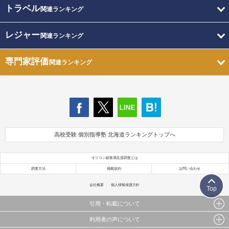
トラベル
関連ランキング
レジャー
関連ランキング
専門家評価
関連ランキング
高校受験 個別指導塾 北海道ランキングトップへ
オリコン顧客満足度調査とは
調査方法
掲載規約
お問い合わせ
会社概要
個人情報保護方針
Top
引用・転載について
利用者の声について
当サイトで公開されている情報（文字、写真、イラスト、画像データ等）及びこれらの配置・