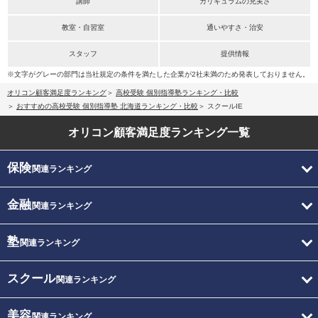
講師
カリキュラムの充実さ
教室・自習室
通いやすさ・治安
スタッフ
提供情報
※文字がグレーの部門は当社規定の条件を満たした企業が2社未満のため発表しておりません。
オリコン顧客満足度ランキング
高校受験 個別指導塾ランキング・比較
おすすめの高校受験 個別指導塾 北海道ランキング・比較
スクールIE
オリコン顧客満足度
ランキング一覧
保険
関連ランキング
金融
関連ランキング
塾
関連ランキング
スクール
関連ランキング
美容
関連ランキング