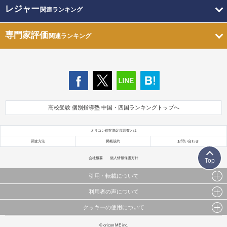
レジャー
関連ランキング
専門家評価
関連ランキング
高校受験 個別指導塾 中国・四国ランキングトップへ
オリコン顧客満足度調査とは
調査方法
掲載規約
お問い合わせ
会社概要
個人情報保護方針
Top
引用・転載について
利用者の声について
当サイトで公開されている情報（文字、写真、イラスト、画像データ等）及びこれらの配置・
編集および構造などについての著作権は株式会社oricon MEに帰属しております。
クッキーの使用について
当サイトに掲載している内容はすべてサービスの利用者が提出された見解・感想です。
これらの情報を権利者の許可なく無断転載・複製などの二次利用を行うことは固く禁じており
弊社が内容について正確性を含め一切保証するものではありません。
ます。
このサイトでは Cookie を使用して、ユーザーに合わせたコンテンツや広告の表示、ソーシャル
© oricon ME inc.