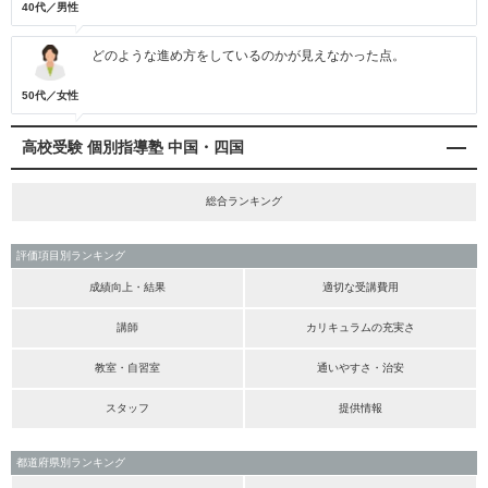
40代／男性
どのような進め方をしているのかが見えなかった点。
50代／女性
高校受験 個別指導塾 中国・四国
総合ランキング
評価項目別ランキング
成績向上・結果
適切な受講費用
講師
カリキュラムの充実さ
教室・自習室
通いやすさ・治安
スタッフ
提供情報
都道府県別ランキング