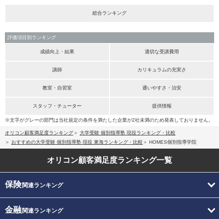
総合ランキング
評価項目別ランキング
成績向上・結果
適切な受講費用
講師
カリキュラムの充実さ
教室・自習室
通いやすさ・治安
スタッフ・チューター
提供情報
※文字がグレーの部門は当社規定の条件を満たした企業が2社未満のため発表しておりません。
オリコン顧客満足度ランキング
大学受験 個別指導塾 現役ランキング・比較
おすすめの大学受験 個別指導塾 現役 東海ランキング・比較
HOMES個別指導学院
オリコン顧客満足度
ランキング一覧
保険
関連ランキング
金融
関連ランキング