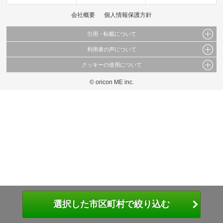
会社概要
個人情報保護方針
引用・転載について
利用者の声について
当サイトで公開されている情報（文字、写真、イラスト、画像データ等）及びこれらの配
置・編集および構造などについての著作権は株式会社oricon MEに帰属しております。
クッキーの使用について
当サイトに掲載している内容はすべてサービスの利用者が提出された見解・感想です。
これらの情報を権利者の許可なく無断転載・複製などの二次利用を行うことは固く禁じて
弊社が内容について正確性を含め一切保証するものではありません。
おります。
© oricon ME inc.
このサイトでは Cookie を使用して、ユーザーに合わせたコンテンツや広告の表示、ソー
弊社の見解・ 意見ではないことをご理解いただいた上でご覧ください。
シャル メディア機能の提供、広告の表示回数やクリック数の測定を行っています。
また、ユーザーによるサイトの利用状況についても情報を収集し、ソーシャル メディア
や広告配信、データ解析の各パートナーに提供しています。
各パートナーは、この情報とユーザーが各パートナーに提供した他の情報や、ユーザーが
各パートナーのサービスを使用したときに収集した他の情報を組み合わせて使用すること
があります。
選択した市区町村で絞り込む