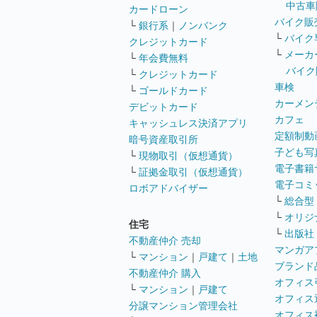
中古車
カードローン
バイク販
└
銀行系
｜
ノンバンク
└
バイク
クレジットカード
└
メーカ
└
年会費無料
バイク
└
クレジットカード
車検
└
ゴールドカード
カーメン
デビットカード
カフェ
キャッシュレス決済アプリ
定額制動
暗号資産取引所
子ども写
└
現物取引（仮想通貨）
電子書籍
└
証拠金取引（仮想通貨）
電子コミ
ロボアドバイザー
└
総合型
└
オリジ
住宅
└
出版社
不動産仲介 売却
マンガア
└
マンション
｜
戸建て
｜
土地
ブランド
不動産仲介 購入
オフィス
└
マンション
｜
戸建て
オフィス
分譲マンション管理会社
オフィス