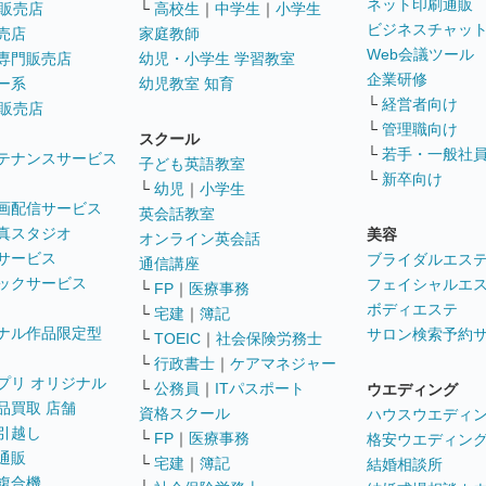
ネット印刷通販
販売店
└
高校生
｜
中学生
｜
小学生
ビジネスチャッ
売店
家庭教師
Web会議ツール
専門販売店
幼児・小学生 学習教室
企業研修
ー系
幼児教室 知育
└
経営者向け
販売店
└
管理職向け
スクール
└
若手・一般社
テナンスサービス
子ども英語教室
└
新卒向け
└
幼児
｜
小学生
画配信サービス
英会話教室
真スタジオ
美容
オンライン英会話
サービス
ブライダルエス
通信講座
ックサービス
フェイシャルエ
└
FP
｜
医療事務
ボディエステ
└
宅建
｜
簿記
ナル作品限定型
サロン検索予約
└
TOEIC
｜
社会保険労務士
└
行政書士
｜
ケアマネジャー
プリ オリジナル
└
公務員
｜
ITパスポート
ウエディング
品買取 店舗
資格スクール
ハウスウエディ
引越し
└
FP
｜
医療事務
格安ウエディン
通販
└
宅建
｜
簿記
結婚相談所
複合機