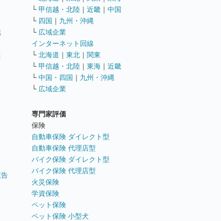
└
甲信越・北陸
｜
近畿
｜
中国
└
四国
｜
九州・沖縄
職
└
広域企業
インターネット回線
遣
└
北海道
｜
東北
｜
関東
└
甲信越・北陸
｜
東海
｜
近畿
ス
└
中国・四国
｜
九州・沖縄
└
広域企業
専門家評価
ト
保険
自動車保険 ダイレクト型
自動車保険 代理店型
バイク保険 ダイレクト型
バイク保険 代理店型
広告
火災保険
学資保険
ペット保険
ペット保険 小型犬