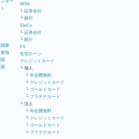
ウンター
NISA
イト
└
証券会社
リ
└
銀行
iDeCo
└
証券会社
└
銀行
｜
関東
FX
｜
東海
住宅ローン
四国
クレジットカード
全国
└ 個人
ス
└
年会費無料
└
クレジットカード
└
ゴールドカード
└
プラチナカード
└ 法人
└
年会費無料
└
クレジットカード
└
ゴールドカード
└
プラチナカード