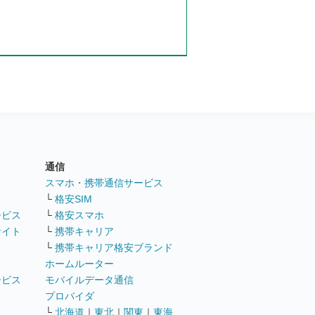
通信
ト
スマホ・携帯通信サービス
└
格安SIM
ービス
└
格安スマホ
サイト
└
携帯キャリア
└
携帯キャリア格安ブランド
ホームルーター
ービス
モバイルデータ通信
ト
プロバイダ
└
北海道
｜
東北
｜
関東
｜
東海