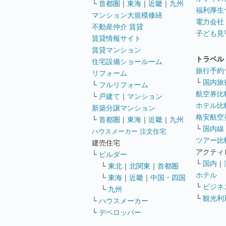
└
首都圏
｜
東海
｜
近畿
｜
九州
福利厚生
マンション大規模修繕
電力会社
不動産仲介 賃貸
子ども見
賃貸情報サイト
賃貸マンション
トラベル
住宅設備ショールーム
旅行予約
リフォーム
└
国内旅
└
フルリフォーム
航空券比
└
戸建て
｜
マンション
ホテル比
新築分譲マンション
格安航空券
└
首都圏
｜
東海
｜
近畿
｜
九州
└
国内線
ハウスメーカー 注文住宅
ツアー比
建売住宅
アクティ
└
ビルダー
└
国内
｜
└
東北
｜
北関東
｜
首都圏
ホテル
└
東海
｜
近畿
｜
中国・四国
└
ビジネ
└
九州
└
観光利
└
ハウスメーカー
└
デベロッパー