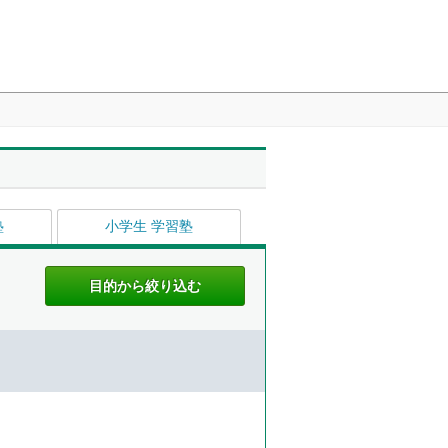
塾
小学生 学習塾