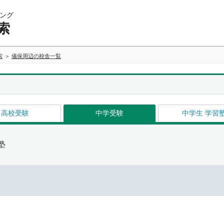
ング
索
索
儀保周辺の校舎一覧
高校受験
中学受験
中学生 学習
塾