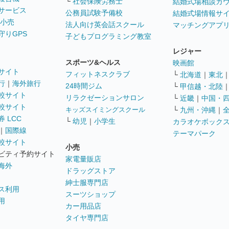
└
社会保険労務士
結婚式場相談カ
サービス
公務員試験予備校
結婚式場情報サ
 小売
法人向け英会話スクール
マッチングアプ
守りGPS
子どもプログラミング教室
レジャー
スポーツ&ヘルス
映画館
サイト
フィットネスクラブ
└
北海道
｜
東北
行
｜
海外旅行
24時間ジム
└
甲信越・北陸
較サイト
リラクゼーションサロン
└
近畿
｜
中国・
較サイト
キッズスイミングスクール
└
九州・沖縄
｜
 LCC
└
幼児
｜
小学生
カラオケボック
｜
国際線
テーマパーク
較サイト
小売
ビティ予約サイト
家電量販店
海外
ドラッグストア
紳士服専門店
ス利用
スーツショップ
用
カー用品店
タイヤ専門店