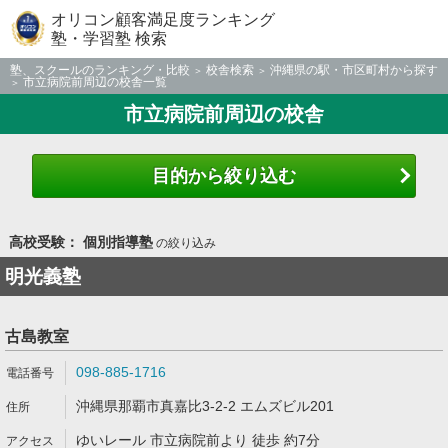
オリコン顧客満足度ランキング
塾・学習塾 検索
塾、スクールのランキング・比較
校舎検索
沖縄県の駅・市区町村から探す
市立病院前周辺の校舎一覧
市立病院前周辺の校舎
目的から絞り込む
高校受験： 個別指導塾
の絞り込み
明光義塾
古島教室
098-885-1716
沖縄県那覇市真嘉比3-2-2 エムズビル201
ゆいレール 市立病院前より 徒歩 約7分